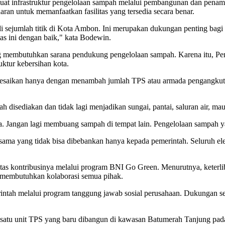
 infrastruktur pengelolaan sampah melalui pembangunan dan penambaha
an untuk memanfaatkan fasilitas yang tersedia secara benar.
di sejumlah titik di Kota Ambon. Ini merupakan dukungan penting bag
as ini dengan baik," kata Bodewin.
yang membutuhkan sarana pendukung pengelolaan sampah. Karena itu, 
ktur kebersihan kota.
elesaikan hanya dengan menambah jumlah TPS atau armada pengangkut 
disediakan dan tidak lagi menjadikan sungai, pantai, saluran air, m
 Jangan lagi membuang sampah di tempat lain. Pengelolaan sampah yan
a yang tidak bisa dibebankan hanya kepada pemerintah. Seluruh elem
atas kontribusinya melalui program BNI Go Green. Menurutnya, kete
membutuhkan kolaborasi semua pihak.
ntah melalui program tanggung jawab sosial perusahaan. Dukungan se
satu unit TPS yang baru dibangun di kawasan Batumerah Tanjung pada