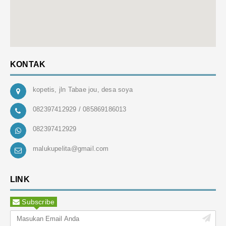
KONTAK
kopetis, jln Tabae jou, desa soya
082397412929 / 085869186013
082397412929
malukupelita@gmail.com
LINK
Subscribe