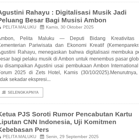
Agustini Rahayu : Digitalisasi Musik Jadi
Peluang Besar Bagi Musisi Ambon
PELITA MALUKU
Kamis, 30 Oktober 2025
Ambon, Pelita Maluku — Deputi Bidang Kreativitas 
Kementerian Pariwisata dan Ekonomi Kreatif (Kemenparekra
Agustini Rahayu, menegaskan bahwa digitalisasi membuka p
esar bagi pelaku musik di Ambon untuk menembus pasar globa
tu disampaikan Agustini usai pembukaan Ambon International
Forum 2025 di Zets Hotel, Kamis (30/10/2025).Menurutnya,
idak sekadar ekspresi...
SELENGKAPNYA
Ketua PJS Soroti Rumor Pencabutan Kartu
Liputan CNN Indonesia, Uji Komitmen
Kebebasan Pers
PELITA MALUKU
Senin, 29 September 2025