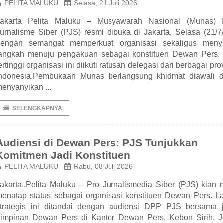
PELITA MALUKU
Selasa, 21 Juli 2026
Jakarta Pelita Maluku – Musyawarah Nasional (Munas) I
urnalisme Siber (PJS) resmi dibuka di Jakarta, Selasa (21/7
dengan semangat memperkuat organisasi sekaligus meny
langkah menuju pengakuan sebagai konstituen Dewan Pers.
ertinggi organisasi ini diikuti ratusan delegasi dari berbagai prov
Indonesia.Pembukaan Munas berlangsung khidmat diawali 
enyanyikan ...
SELENGKAPNYA
Audiensi di Dewan Pers: PJS Tunjukkan
Komitmen Jadi Konstituen
PELITA MALUKU
Rabu, 08 Juli 2026
akarta,.Pelita Maluku – Pro Jurnalismedia Siber (PJS) kian
enatap status sebagai organisasi konstituen Dewan Pers. L
strategis ini ditandai dengan audiensi DPP PJS bersama j
impinan Dewan Pers di Kantor Dewan Pers, Kebon Sirih, Ja