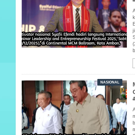
A
k
j
(
b
NASIONAL