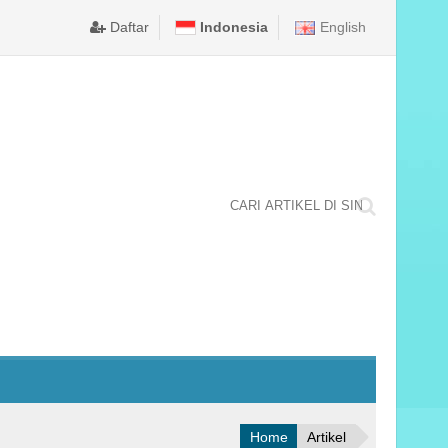
A NEGARA TINGKAT NASIONAL TAHUN 2025 DI KABUPATEN M
erintah Kota Ambon memastikan puncak perayaan Hari Ulang Tahun (H
DPRD KOTA AMBON TETAPKAN BODEWIN WATTIMENA DA
Daftar
Indonesia
English
Home
Artikel