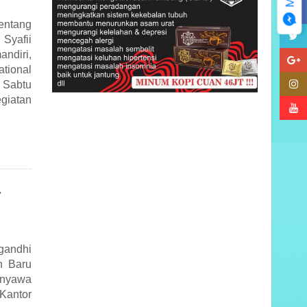
entang
 Syafii
ndiri,
ational
 Sabtu
giatan
-
gandhi
n Baru
 nyawa
Kantor