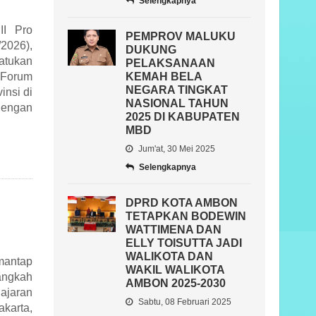
Selengkapnya
II Pro
PEMPROV MALUKU
/2026),
DUKUNG
atukan
PELAKSANAAN
 Forum
KEMAH BELA
NEGARA TINGKAT
insi di
NASIONAL TAHUN
dengan
2025 DI KABUPATEN
MBD
Jum'at, 30 Mei 2025
Selengkapnya
DPRD KOTA AMBON
TETAPKAN BODEWIN
WATTIMENA DAN
ELLY TOISUTTA JADI
WALIKOTA DAN
 mantap
WAKIL WALIKOTA
angkah
AMBON 2025-2030
ajaran
Sabtu, 08 Februari 2025
karta,