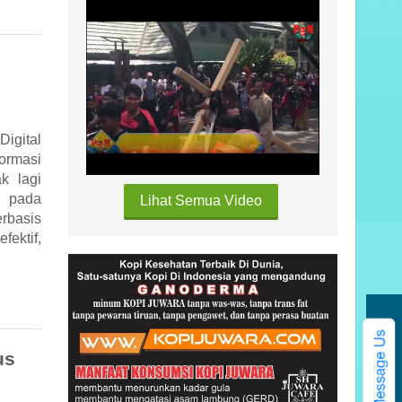
igital
ormasi
k lagi
n pada
Lihat Semua Video
rbasis
ektif,
Kategori
us