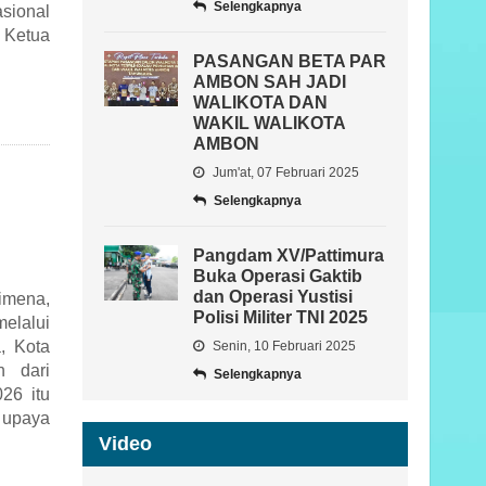
Selengkapnya
sional
 Ketua
PASANGAN BETA PAR
AMBON SAH JADI
WALIKOTA DAN
WAKIL WALIKOTA
AMBON
Jum'at, 07 Februari 2025
Selengkapnya
Pangdam XV/Pattimura
Buka Operasi Gaktib
dan Operasi Yustisi
imena,
Polisi Militer TNI 2025
elalui
, Kota
Senin, 10 Februari 2025
n dari
Selengkapnya
26 itu
 upaya
Video