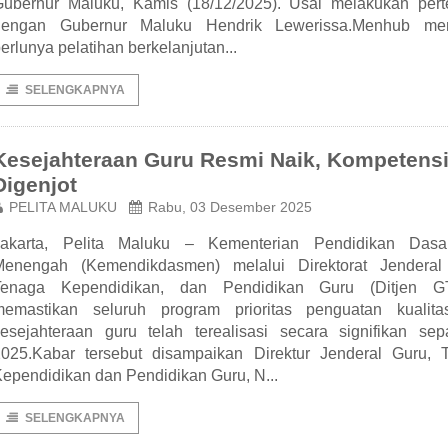
Gubernur Maluku, Kamis (18/12/2025). Usai melakukan per
dengan Gubernur Maluku Hendrik Lewerissa.Menhub men
erlunya pelatihan berkelanjutan...
SELENGKAPNYA
Kesejahteraan Guru Resmi Naik, Kompetens
Digenjot
PELITA MALUKU
Rabu, 03 Desember 2025
Jakarta, Pelita Maluku – Kementerian Pendidikan Das
Menengah (Kemendikdasmen) melalui Direktorat Jenderal
Tenaga Kependidikan, dan Pendidikan Guru (Ditjen 
memastikan seluruh program prioritas penguatan kualit
esejahteraan guru telah terealisasi secara signifikan sep
2025.Kabar tersebut disampaikan Direktur Jenderal Guru, 
ependidikan dan Pendidikan Guru, N...
SELENGKAPNYA