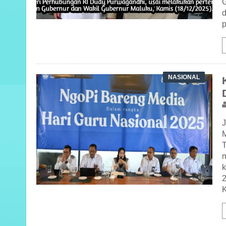
p
NASIONAL
k
K