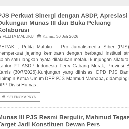
PJS Perkuat Sinergi dengan ASDP, Apresiasi
Dukungan Munas III dan Buka Peluang
Kolaborasi
PELITA MALUKU
Kamis, 30 Juli 2026
MERAK , Pelita Maluku – Pro Jurnalismedia Siber (PJS)
emperkuat jejaring kemitraan dengan berbagai institusi str
alah satu langkah nyata dilakukan melalui kunjungan silatur
Kantor PT ASDP Indonesia Ferry Cabang Merak, Provinsi B
Kamis (30/7/2026).Kunjungan yang diinisiasi DPD PJS Bant
dipimpin Ketua Umum DPP PJS Mahmud Marhaba, didampingi
PP Divisi Humas ...
SELENGKAPNYA
Munas III PJS Resmi Bergulir, Mahmud Tega
Target Jadi Konstituen Dewan Pers