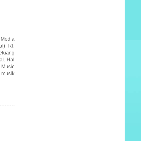
Media
f) RI,
eluang
l. Hal
 Music
 musik