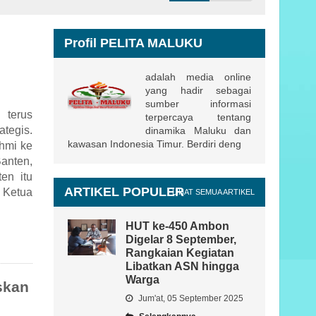
Profil PELITA MALUKU
adalah media online
yang hadir sebagai
sumber informasi
 terus
terpercaya tentang
ategis.
dinamika Maluku dan
kawasan Indonesia Timur. Berdiri deng
ahmi ke
anten,
en itu
ARTIKEL POPULER
 Ketua
LIHAT SEMUA ARTIKEL
HUT ke-450 Ambon
Digelar 8 September,
Rangkaian Kegiatan
Libatkan ASN hingga
Warga
skan
Jum'at, 05 September 2025