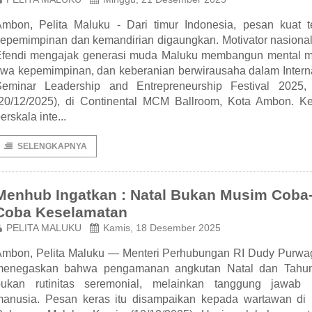
mbon, Pelita Maluku - Dari timur Indonesia, pesan kuat t
epemimpinan dan kemandirian digaungkan. Motivator nasional
Efendi mengajak generasi muda Maluku membangun mental ma
iwa kepemimpinan, dan keberanian berwirausaha dalam Intern
Seminar Leadership and Entrepreneurship Festival 2025,
20/12/2025), di Continental MCM Ballroom, Kota Ambon. Ke
erskala inte...
SELENGKAPNYA
Menhub Ingatkan : Natal Bukan Musim Coba
Coba Keselamatan
PELITA MALUKU
Kamis, 18 Desember 2025
Ambon, Pelita Maluku — Menteri Perhubungan RI Dudy Purwa
menegaskan bahwa pengamanan angkutan Natal dan Tahu
bukan rutinitas seremonial, melainkan tanggung jawab
manusia. Pesan keras itu disampaikan kepada wartawan di 