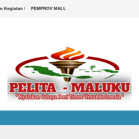
giatan Libatkan ASN hingga Warga
PEMPROV MALUKU DUKUNG PELAKSANAAN KEMAH BEL
Ambon,Pelita Maluku.com – Pem