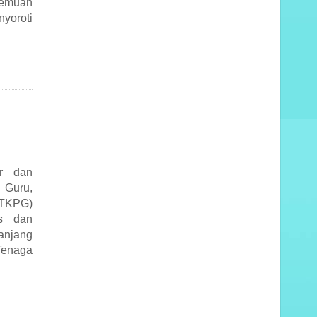
temuan
yoroti
i
ar dan
 Guru,
GTKPG)
as dan
anjang
Tenaga