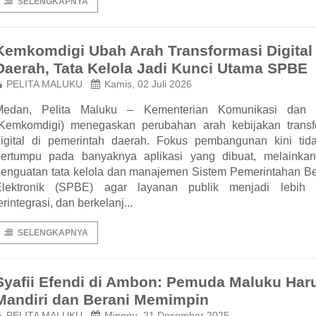
SELENGKAPNYA
Kemkomdigi Ubah Arah Transformasi Digital
Daerah, Tata Kelola Jadi Kunci Utama SPBE
PELITA MALUKU
Kamis, 02 Juli 2026
Medan, Pelita Maluku – Kementerian Komunikasi dan D
(Kemkomdigi) menegaskan perubahan arah kebijakan transf
igital di pemerintah daerah. Fokus pembangunan kini tida
bertumpu pada banyaknya aplikasi yang dibuat, melainka
enguatan tata kelola dan manajemen Sistem Pemerintahan Be
Elektronik (SPBE) agar layanan publik menjadi lebih ef
erintegrasi, dan berkelanj...
SELENGKAPNYA
Syafii Efendi di Ambon: Pemuda Maluku Har
Mandiri dan Berani Memimpin
PELITA MALUKU
Minggu, 21 Desember 2025