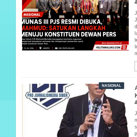
J
t
m
NASIONAL
J
m
p