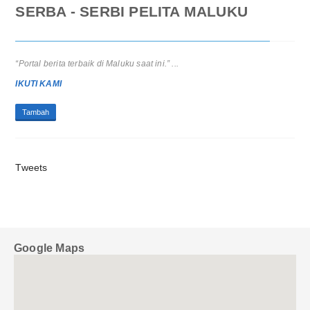
SERBA - SERBI PELITA MALUKU
“Portal berita terbaik di Maluku saat ini.” ...
Pra RAT KSP CU Hati Amboina 2025: Pemerintah Apresiasi Peran
Strategis Koperasi Sejahterakan Anggota...
IKUTI KAMI
CREDIT UNION HATI AMBOINA GELAR PRA RAT TAHUN 2025
Tambah
Tweets
Google Maps