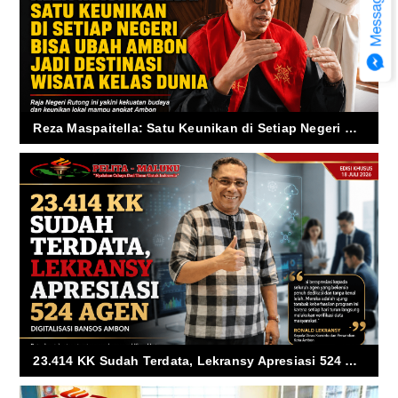
Reza Maspaitella: Satu Keunikan di Setiap Negeri Bisa Ubah Ambon Jadi Destinasi Wisata Kelas Dunia
23.414 KK Sudah Terdata, Lekransy Apresiasi 524 Agen Digitalisasi Bansos Ambon