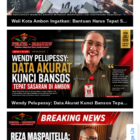
Wali Kota Ambon Ingatkan: Bantuan Harus Tepat Sasaran ke Warga Miskin
Wendy Pelupessy: Data Akurat Kunci Bansos Tepat Sasaran di Ambon