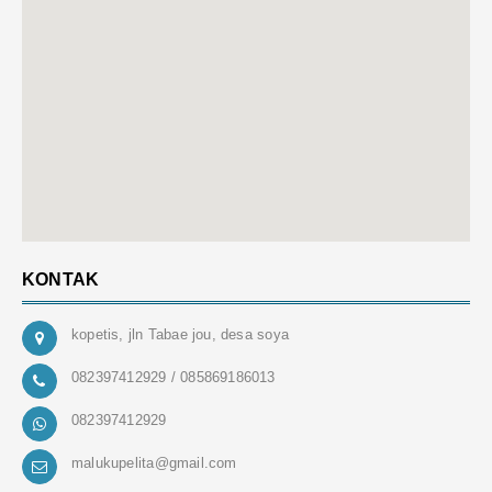
KONTAK
kopetis, jln Tabae jou, desa soya
082397412929 / 085869186013
082397412929
malukupelita@gmail.com