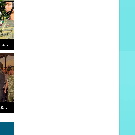
Yonif 733/Masariku Siap Operasi Satgas Pamtas RI-PNG Mobile
Kombes Pol Andrias Susanto Nugroho Resmi Pimpin Polresta Ambon, Siap Perkuat Keamanan dan Pelayanan Publik