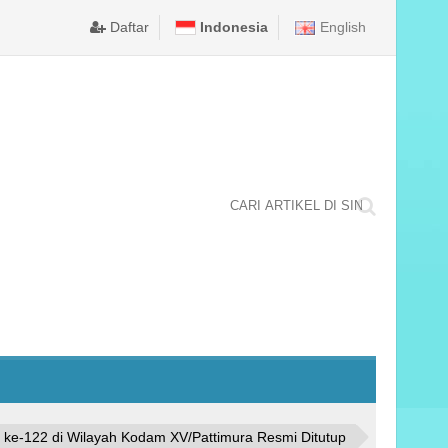
LA NEGARA TINGKAT NASIONAL TAHUN 2025 DI KABUPATEN 
merintah Kota Ambon memastikan puncak perayaan Hari Ulang Tahun (H
DPRD KOTA AMBON TETAPKAN BODEWIN WATTIMENA DA
Daftar
Indonesia
English
e-122 di Wilayah Kodam XV/Pattimura Resmi Ditutup