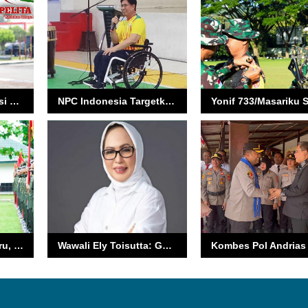
Dedikasi dan Prestasi Diapresiasi, Kapolda Maluku Dorong Merit System di Lingkungan Polri
NPC Indonesia Targetkan Lahirnya Juara Paralimpik dari Maluku
Lantik 976 Prada Baru, Pangdam Pattimura Kirim Pesan Keras soal Disiplin
Wawali Ely Toisutta: GPM Jadi Teladan Iman Menuju Satu Abad Pelayanan