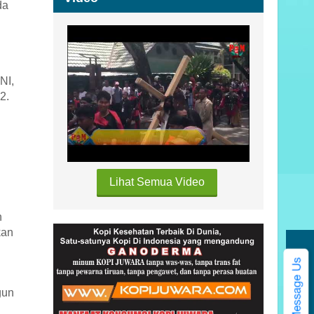
da
NI,
2.
Lihat Semua Video
n
kan
Kategori
gun