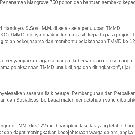
it, Penanaman Mangrove 750 pohon dan bantuan sembako kepa
i Handoyo, S.Sos., M.M. di sela - sela penutupan TMMD
KO) TMMD, menyampaikan terima kasih kepada para prajurit T
ang telah bekerjasama dan membantu pelaksanaan TMMD ke-12
aya menyampaikan, agar semangat kebersamaan dan semangat
ama pelaksanaan TMMD untuk dijaga dan ditingkatkan”, ujar
yelesaikan sasaran fisik berupa, Pembangunan dan Perbaika
uluhan dan Sosialisasi berbagai materi pengetahuan yang dibutuh
ogram TMMD ke-122 ini, diharapkan fasilitas yang telah diban
at dan dapat meningkatkan kesejahteraan warga dalam jangka