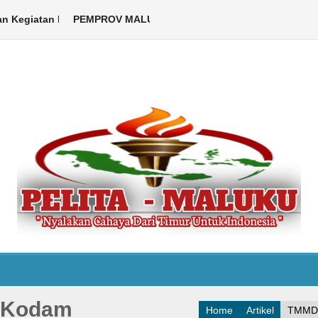
egiatan Libatkan ASN hingga Warga
PEMPROV MALUKU DUKUNG PELAKSANAAN KEMAH BE
Ambon,Pelita Maluku.com – Pe
h Kodam
Home
Artikel
TMMD k