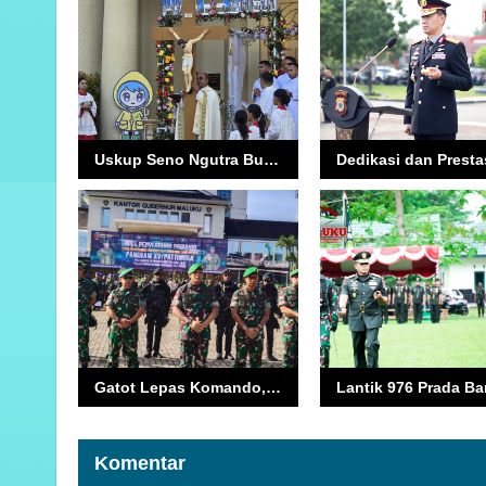
Uskup Seno Ngutra Buka Pintu Suci, Tanda Dibukanya Tahun Yebileum 2025 di Keuskupan Amboina
Gatot Lepas Komando, Dody Kini Pimpin Kodam XV/Pattimura
Komentar