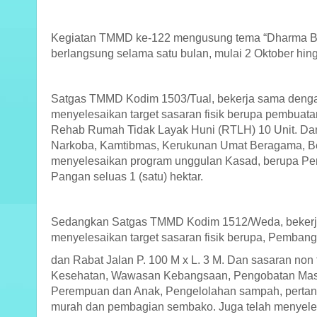
Kegiatan TMMD ke-122 mengusung tema “Dharma Ba
berlangsung selama satu bulan, mulai 2 Oktober hingg
Satgas TMMD Kodim 1503/Tual, bekerja sama dengan
menyelesaikan target sasaran fisik berupa pembuat
Rehab Rumah Tidak Layak Huni (RTLH) 10 Unit. Dan 
Narkoba, Kamtibmas, Kerukunan Umat Beragama, Bela
menyelesaikan program unggulan Kasad, berupa Pe
Pangan seluas 1 (satu) hektar.
Sedangkan Satgas TMMD Kodim 1512/Weda, bekerja 
menyelesaikan target sasaran fisik berupa, Pemban
dan Rabat Jalan P. 100 M x L. 3 M. Dan sasaran non f
Kesehatan, Wawasan Kebangsaan, Pengobatan Mass
Perempuan dan Anak, Pengelolahan sampah, pertanian
murah dan pembagian sembako. Juga telah menyele