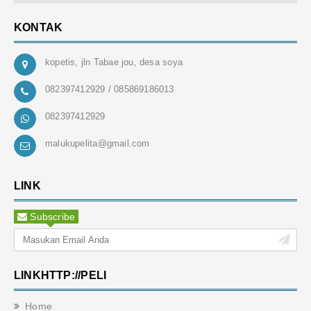
KONTAK
kopetis, jln Tabae jou, desa soya
082397412929 / 085869186013
082397412929
malukupelita@gmail.com
LINK
Subscribe
LINKHTTP://PELI
Home