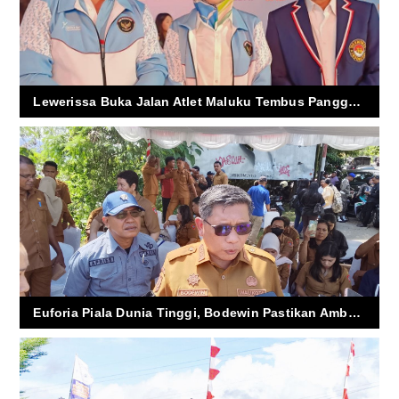
Lewerissa Buka Jalan Atlet Maluku Tembus Panggung Taekwondo Dunia
Euforia Piala Dunia Tinggi, Bodewin Pastikan Ambon Tetap Aman dan Damai