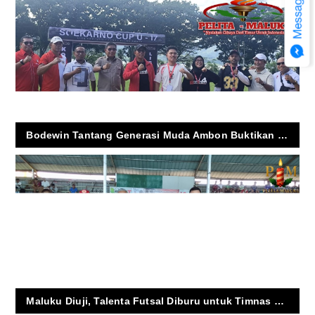
Bodewin Tantang Generasi Muda Ambon Buktikan Prestasi di Sukarno Cup U-17
Maluku Diuji, Talenta Futsal Diburu untuk Timnas U-17 dan U-19