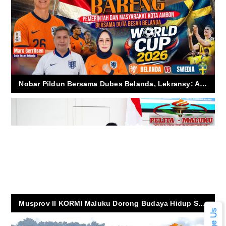
Nobar Pildun Bersama Dubes Belanda, Lekransy: Ambon Tunjukkan Semangat Orang Basudara
Musprov II KORMI Maluku Dorong Budaya Hidup Sehat Menuju Indonesia Emas 2045