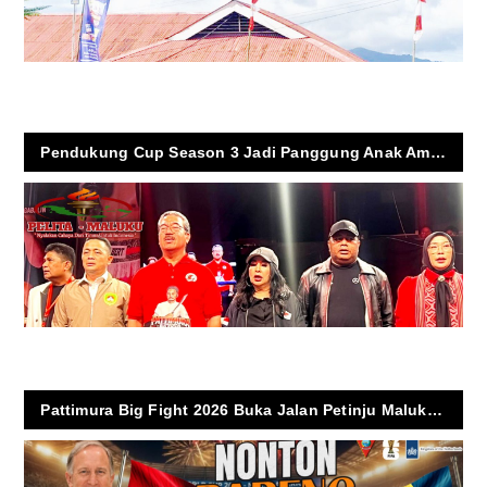
Pendukung Cup Season 3 Jadi Panggung Anak Ambon Mengukir Mimpi di Dunia Sepak Bola
Pattimura Big Fight 2026 Buka Jalan Petinju Maluku ke Dunia