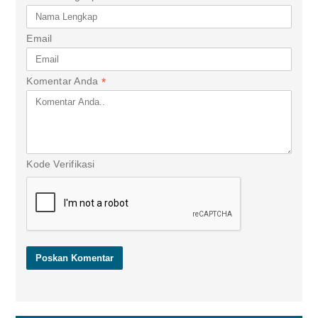
Email
Komentar Anda
*
Kode Verifikasi