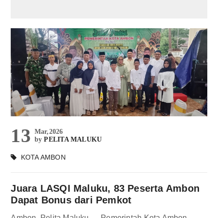
13
Mar,2026
by
PELITA MALUKU
KOTA AMBON
Juara LASQI Maluku, 83 Peserta Ambon
Dapat Bonus dari Pemkot
Ambon, Pelita Maluku — Pemerintah Kota Ambon