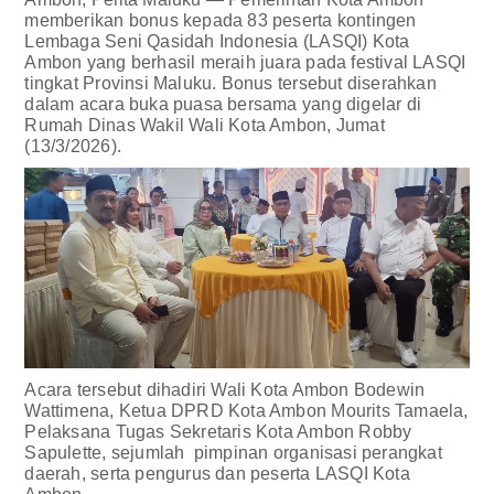
memberikan bonus kepada 83 peserta kontingen
Lembaga Seni Qasidah Indonesia (LASQI) Kota
Ambon yang berhasil meraih juara pada festival LASQI
tingkat Provinsi Maluku. Bonus tersebut diserahkan
dalam acara buka puasa bersama yang digelar di
Rumah Dinas Wakil Wali Kota Ambon, Jumat
(13/3/2026).
Acara tersebut dihadiri Wali Kota Ambon Bodewin
Wattimena, Ketua DPRD Kota Ambon Mourits Tamaela,
Pelaksana Tugas Sekretaris Kota Ambon Robby
Sapulette, sejumlah pimpinan organisasi perangkat
daerah, serta pengurus dan peserta LASQI Kota