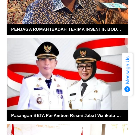
PENJAGA RUMAH IBADAH TERIMA INSENTIF, BODEWIN : HINDARI PUNGLI PENYALURAN LEWAT REKENING BANK
Pasangan BETA Par Ambon Resmi Jabat Walikota Dan Wakil Walikota Ambon