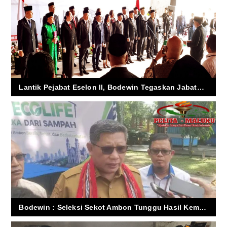
Lantik Pejabat Eselon II, Bodewin Tegaskan Jabatan Bukan Tempat “Buangan”
Bodewin : Seleksi Sekot Ambon Tunggu Hasil Kemendagri