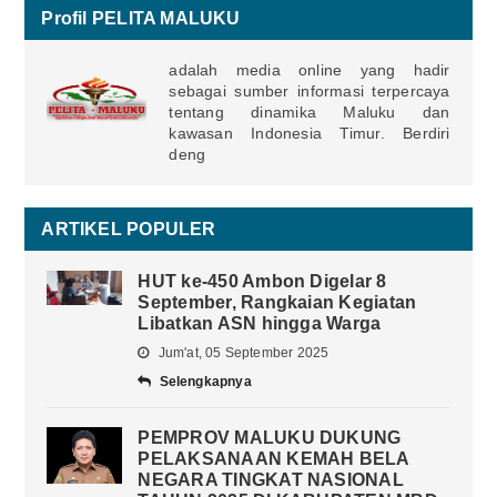
Profil PELITA MALUKU
adalah media online yang hadir
sebagai sumber informasi terpercaya
tentang dinamika Maluku dan
kawasan Indonesia Timur. Berdiri
deng
ARTIKEL POPULER
HUT ke-450 Ambon Digelar 8
September, Rangkaian Kegiatan
Libatkan ASN hingga Warga
Jum'at, 05 September 2025
Selengkapnya
PEMPROV MALUKU DUKUNG
PELAKSANAAN KEMAH BELA
NEGARA TINGKAT NASIONAL