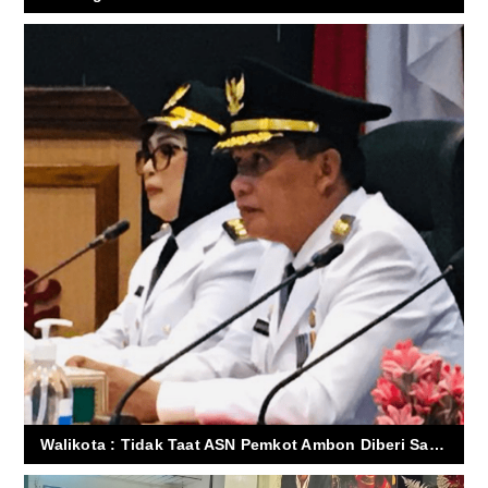
Walikota : Tidak Taat ASN Pemkot Ambon Diberi Sanksi Atau Dicopot Dari Jabatan