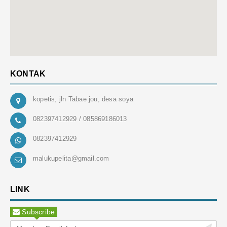
KONTAK
kopetis, jln Tabae jou, desa soya
082397412929 / 085869186013
082397412929
malukupelita@gmail.com
LINK
Subscribe