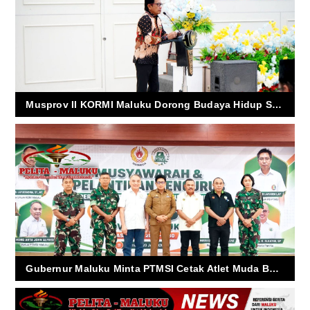
Musprov II KORMI Maluku Dorong Budaya Hidup Sehat Menuju Indonesia Emas 2045
Gubernur Maluku Minta PTMSI Cetak Atlet Muda Berprestasi, Pembinaan dan Kompetisi Jadi Prioritas