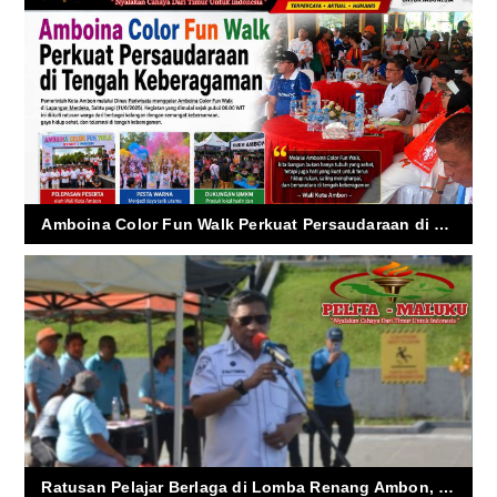
Amboina Color Fun Walk Perkuat Persaudaraan di Tengah Keberagaman
Ratusan Pelajar Berlaga di Lomba Renang Ambon, Wali Kota Tekankan Sportivitas dan Prestasi