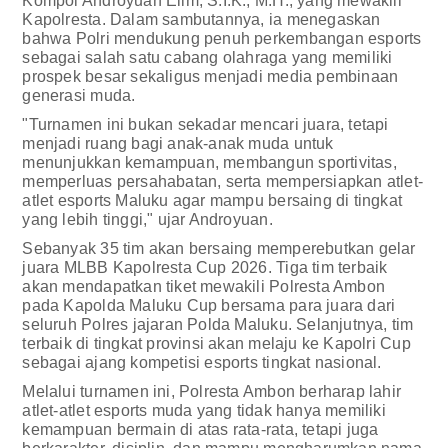
Kompol Androyuan Elim, S.I.K., M.H., yang mewakili
Kapolresta. Dalam sambutannya, ia menegaskan
bahwa Polri mendukung penuh perkembangan esports
sebagai salah satu cabang olahraga yang memiliki
prospek besar sekaligus menjadi media pembinaan
generasi muda.
"Turnamen ini bukan sekadar mencari juara, tetapi
menjadi ruang bagi anak-anak muda untuk
menunjukkan kemampuan, membangun sportivitas,
memperluas persahabatan, serta mempersiapkan atlet-
atlet esports Maluku agar mampu bersaing di tingkat
yang lebih tinggi," ujar Androyuan.
Sebanyak 35 tim akan bersaing memperebutkan gelar
juara MLBB Kapolresta Cup 2026. Tiga tim terbaik
akan mendapatkan tiket mewakili Polresta Ambon
pada Kapolda Maluku Cup bersama para juara dari
seluruh Polres jajaran Polda Maluku. Selanjutnya, tim
terbaik di tingkat provinsi akan melaju ke Kapolri Cup
sebagai ajang kompetisi esports tingkat nasional.
Melalui turnamen ini, Polresta Ambon berharap lahir
atlet-atlet esports muda yang tidak hanya memiliki
kemampuan bermain di atas rata-rata, tetapi juga