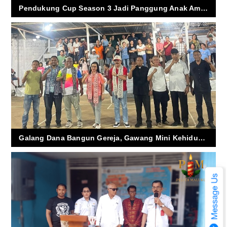
Pendukung Cup Season 3 Jadi Panggung Anak Ambon Mengukir Mimpi di Dunia Sepak Bola
Galang Dana Bangun Gereja, Gawang Mini Kehidupan Cup 2026 Dibuka