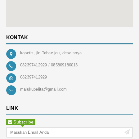
KONTAK
kopetis, jln Tabae jou, desa soya
082397412929 / 085869186013
082397412929
malukupelita@gmail.com
LINK
Subscribe