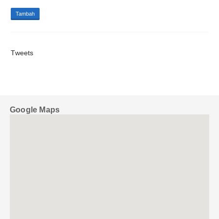
CREDIT UNION HATI AMBOINA GELAR PRA RAT TAHUN 2025
Tambah
Tweets
Google Maps