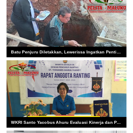
Batu Penjuru Diletakkan, Lewerissa Ingatkan Pentingnya Semangat dan Komitmen Jemaat
WKRI Santo Yacobus Ahuru Evaluasi Kinerja dan Pilih Pemimpin Baru di Tingkat Ranting