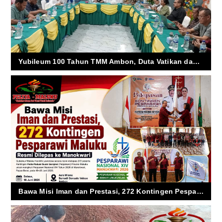
Yubileum 100 Tahun TMM Ambon, Duta Vatikan dan Uskup Siap Hadir
Bawa Misi Iman dan Prestasi, 272 Kontingen Pesparawi Maluku Resmi Dilepas ke Manokwari