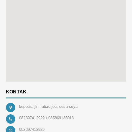
KONTAK
kopetis, jln Tabae jou, desa soya
082397412929 / 085869186013
082397412929