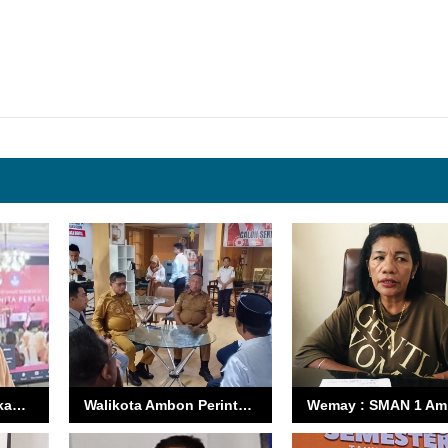
Nita Sadali: Pendidikan Kuat Lahir dari Lingkungan Sehat
Walikota Ambon Perintahkan Tindak Tegas Bullying di SD 79