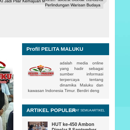
KI Jadi Pilar Kemajuan Maluku, Wagub Vanath Tekankan
Perlindungan Warisan Budaya
Profil PELITA MALUKU
adalah media online
yang hadir sebagai
sumber informasi
terpercaya tentang
dinamika Maluku dan
kawasan Indonesia Timur. Berdiri deng
ARTIKEL POPULER
LIHAT SEMUA ARTIKEL
HUT ke-450 Ambon
Digelar 8 September,