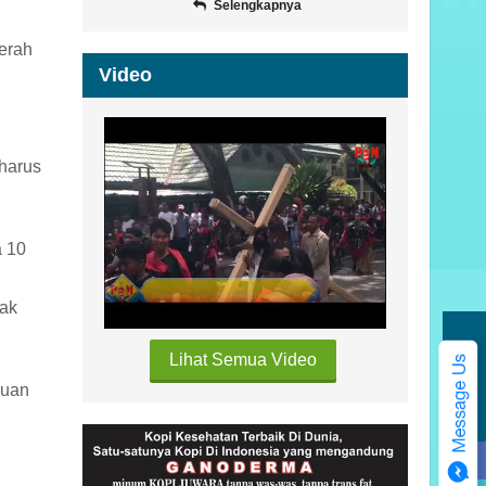
Selengkapnya
aerah
Video
harus
a 10
Hak
Lihat Semua Video
Kategori
ruan