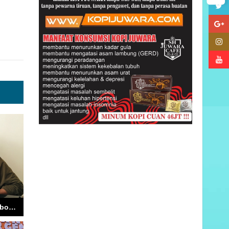
Wemay : SMAN 1 Ambon Rencana Gelar Lomba Ngaji, Saritilawah dan Azan Pada Ajang Porseni