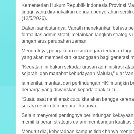
Kementerian Hukum Republik Indonesia Provinsi Ma
tinggi, yang dirangkaikan dengan penyerahan sertif
(12/5/2026).
Dalam sambutannya, Vanath menekankan bahwa per
formalitas administratif, melainkan langkah strategi
tengah arus perubahan zaman.
Menurutnya, pengakuan resmi negara terhadap lagu-
yang akan memberikan kebanggaan bagi generasi m
“Kegiatan ini bukan sekadar urusan administrasi atau
sejarah, dan martabat kebudayaan Maluku,” ujar Van
Ia menilai, manfaat dari perlindungan HKI mungkin b
berharga yang diwariskan kepada anak cucu.
“Suatu saat nanti anak cucu kita akan bangga karen
secara resmi oleh negara,” katanya.
Selain menyoroti pentingnya perlindungan kekayaan 
memiliki peran strategis dalam membangun kualita
Menurut dia, keberadaan kampus tidak hanya menjadi