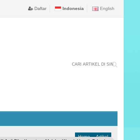
LA NEGARA TINGKAT NASIONAL TAHUN 2025 DI KABUPATEN 
merintah Kota Ambon memastikan puncak perayaan Hari Ulang Tahun (H
DPRD KOTA AMBON TETAPKAN BODEWIN WATTIMENA DA
Daftar
Indonesia
English
Home
Artikel