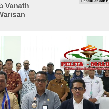
Pendidikan dan H
b Vanath
Warisan