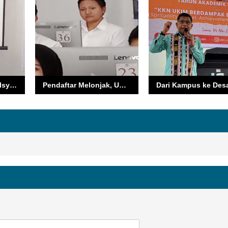
Pelatihan Al-Qur’an Isyarat Diharapkan Menyebar ke Seluruh Maluku, Bukan Berhenti di Ambon
Pendaftar Melonjak, Unpatti Resmi Jadi Kampus Primadona Maluku