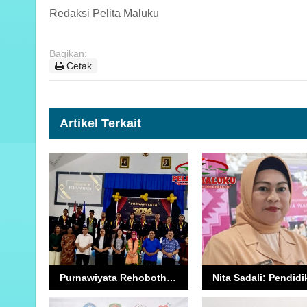
Redaksi Pelita Maluku
Bagikan:
Cetak
Artikel Terkait
Purnawiyata Rehoboth Jadi Momentum Lahirnya Generasi Berkarakter dan Berdaya Saing