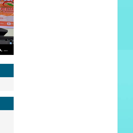
Dari Kampus ke Desa, Wali Kota Ambon Minta Mahasiswa KKN Jadi Agen Perubahan Nyata