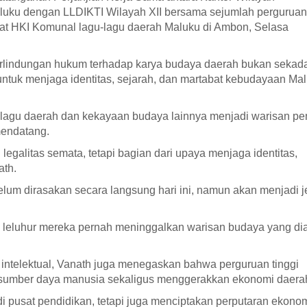
luku dengan LLDIKTI Wilayah XII bersama sejumlah perguruan
ikat HKI Komunal lagu-lagu daerah Maluku di Ambon, Selasa
lindungan hukum terhadap karya budaya daerah bukan sekad
s untuk menjaga identitas, sejarah, dan martabat kebudayaan Mal
lagu daerah dan kekayaan budaya lainnya menjadi warisan pe
endatang.
 legalitas semata, tetapi bagian dari upaya menjaga identitas,
ath.
elum dirasakan secara langsung hari ini, namun akan menjadi j
a leluhur mereka pernah meninggalkan warisan budaya yang di
intelektual, Vanath juga menegaskan bahwa perguruan tinggi
s sumber daya manusia sekaligus menggerakkan ekonomi daera
 pusat pendidikan, tetapi juga menciptakan perputaran ekono