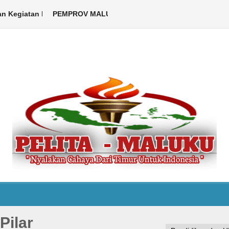
egiatan Libatkan ASN hingga Warga
PEMPROV MALUKU DUKUNG PELAKSANAAN KEMAH BE
Ambon,Pelita Maluku.com – Pe
Pilar