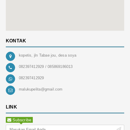
KONTAK
kopetis, jln Tabae jou, desa soya
082397412929 / 085869186013
082397412929
malukupelita@gmail.com
LINK
Subscribe