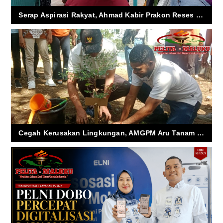
Serap Aspirasi Rakyat, Ahmad Kabir Prakon Reses di Pesisir Kecamatan Pulau-pulau Aru
Cegah Kerusakan Lingkungan, AMGPM Aru Tanam Ratusan Pohon di Pesisir Dobo