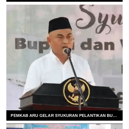
PEMKAB ARU GELAR SYUKURAN PELANTIKAN BUPATI DAN WAKIL BUPATI SEKALIGUS BUKA PUASA BERSAMA