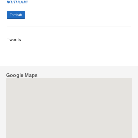
CREDIT UNION HATI AMBOINA GELAR PRA RAT TAHUN 2025
Tambah
Tweets
Google Maps