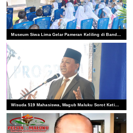
Museum Siwa Lima Gelar Pameran Keliling di Banda, Maluku Tengah
Wisuda 519 Mahasiswa, Wagub Maluku Sorot Ketimpangan Kerja di Daerah Sendiri