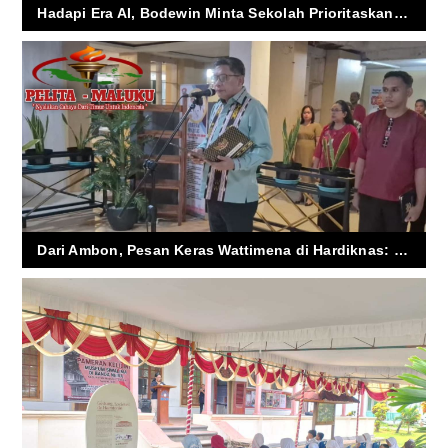
Hadapi Era AI, Bodewin Minta Sekolah Prioritaskan Pendidikan Karakter
Dari Ambon, Pesan Keras Wattimena di Hardiknas: Perbaiki Pendidikan atau Tertinggal