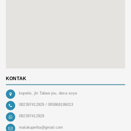
KONTAK
kopetis, jln Tabae jou, desa soya
082397412929 / 085869186013
082397412929
malukupelita@gmail.com