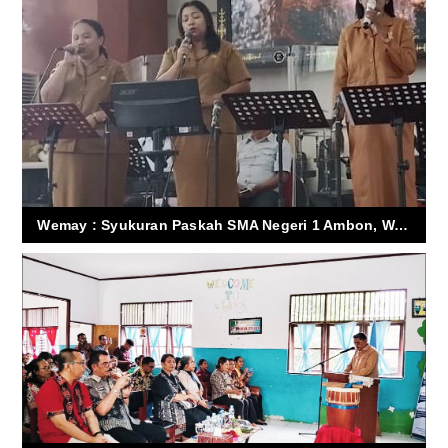
Wemay : Syukuran Paskah SMA Negeri 1 Ambon, Waktu Yang Tepat Pererat Tali Persaudaraan