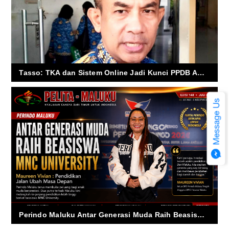
Tasso: TKA dan Sistem Online Jadi Kunci PPDB Ambon 2026
Perindo Maluku Antar Generasi Muda Raih Beasiswa MNC University, Maureen Vivian: Pendidikan Jalan Ubah Masa Depan