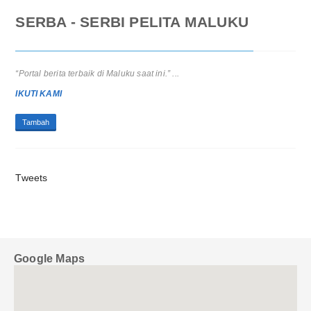
SERBA - SERBI PELITA MALUKU
“Portal berita terbaik di Maluku saat ini.” ...
Pra RAT KSP CU Hati Amboina 2025: Pemerintah Apresiasi Peran
Strategis Koperasi Sejahterakan Anggota...
IKUTI KAMI
CREDIT UNION HATI AMBOINA GELAR PRA RAT TAHUN 2025
Tambah
Tweets
Google Maps