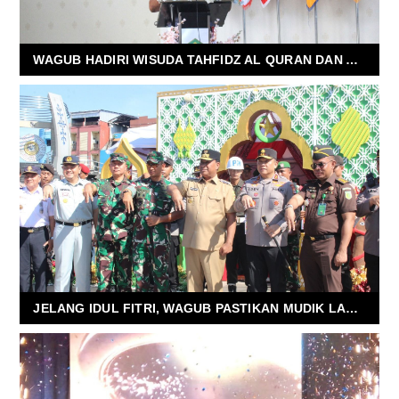
WAGUB HADIRI WISUDA TAHFIDZ AL QURAN DAN APELA MAN AMBON
JELANG IDUL FITRI, WAGUB PASTIKAN MUDIK LANCAR DAN KEBUTUHAN BARANG TERSEDIA