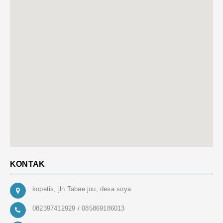
KONTAK
kopetis, jln Tabae jou, desa soya
082397412929 / 085869186013