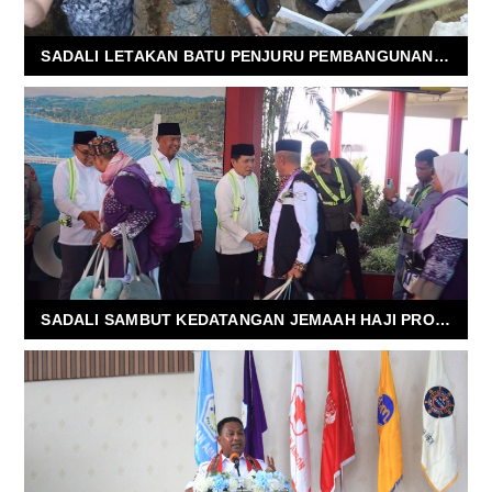
SADALI LETAKAN BATU PENJURU PEMBANGUNAN GEDUNG GEREJA KEHIDUPAN JEMAAT RUMAH TIGA
SADALI SAMBUT KEDATANGAN JEMAAH HAJI PROVINSI MALUKU