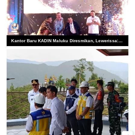
Kantor Baru KADIN Maluku Diresmikan, Lewerissa: Simbol Kebangkitan Dunia Usaha