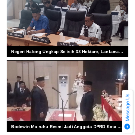
Negeri Halong Ungkap Selisih 33 Hektare, Lantamal IX Bertahan dengan Sertifikat Negara
Bodewin Mairuhu Resmi Jadi Anggota DPRD Kota Ambon