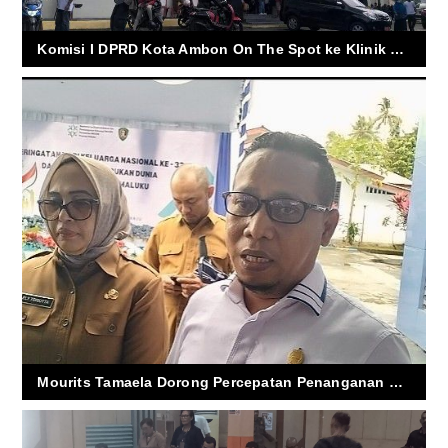
Komisi I DPRD Kota Ambon On The Spot ke Klinik Mata Vlisinggen
Mourits Tamaela Dorong Percepatan Penanganan Stunting Lewat Gerakan Orang Tua Asuh