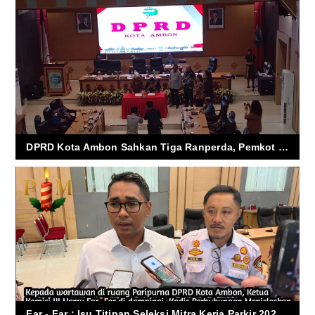
DPRD Kota Ambon Sahkan Tiga Ranperda, Pemkot Diminta Segera Siapkan Aturan Teknis
Far - Far : Isu Titipan Seleksi Mitra Kerja Parkir 2026 Tidak Benar