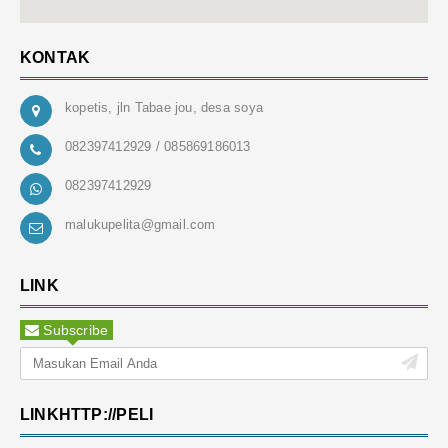
KONTAK
kopetis, jln Tabae jou, desa soya
082397412929 / 085869186013
082397412929
malukupelita@gmail.com
LINK
Subscribe
LINKHTTP://PELI