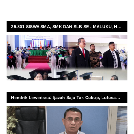
29.801 SISWA SMA, SMK DAN SLB SE - MALUKU, HARI INI SERENTAK GELAR UJIAN SEKOLAH
Hendrik Lewerissa: Ijazah Saja Tak Cukup, Lulusan Harus Inovatif dan Adaptif