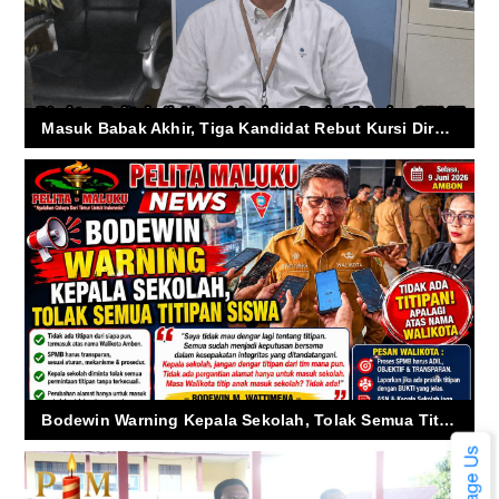
Masuk Babak Akhir, Tiga Kandidat Rebut Kursi Direktur Politeknik Ambon
Bodewin Warning Kepala Sekolah, Tolak Semua Titipan Siswa