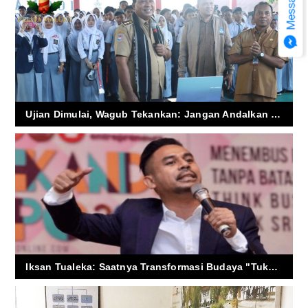
Ujian Dimulai, Wagub Tekankan: Jangan Andalkan Pintar Saja
Iksan Tualeka: Saatnya Transformasi Budaya "Tukel" Maluku Jadi Budaya Baca