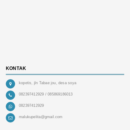
KONTAK
kopetis, jln Tabae jou, desa soya
082397412929 / 085869186013
082397412929
malukupelita@gmail.com