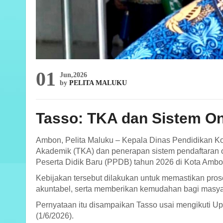
01
Jun,2026
by
PELITA MALUKU
Tasso: TKA dan Sistem O
Ambon, Pelita Maluku – Kepala Dinas Pendidikan 
Akademik (TKA) dan penerapan sistem pendaftaran
Peserta Didik Baru (PPDB) tahun 2026 di Kota Ambo
Kebijakan tersebut dilakukan untuk memastikan proses
akuntabel, serta memberikan kemudahan bagi masya
Pernyataan itu disampaikan Tasso usai mengikuti Up
(1/6/2026).