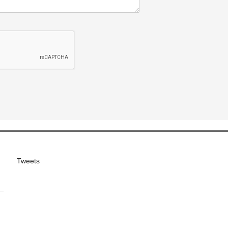
Tweets