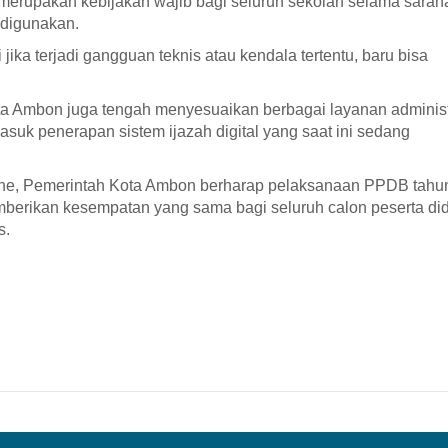
erupakan kebijakan wajib bagi seluruh sekolah selama saran
 digunakan.
jika terjadi gangguan teknis atau kendala tertentu, baru bisa
 Ambon juga tengah menyesuaikan berbagai layanan administ
suk penerapan sistem ijazah digital yang saat ini sedang
ine, Pemerintah Kota Ambon berharap pelaksanaan PPDB tahu
emberikan kesempatan yang sama bagi seluruh calon peserta did
s.