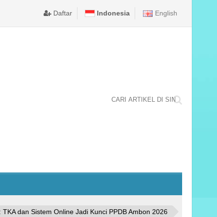
LA NEGARA TINGKAT NASIONAL TAHUN 2025 DI KABUPATEN 
merintah Kota Ambon memastikan puncak perayaan Hari Ulang Tahun (
DPRD KOTA AMBON TETAPKAN BODEWIN WATTIMENA D
Daftar
Indonesia
English
: TKA dan Sistem Online Jadi Kunci PPDB Ambon 2026