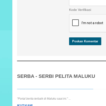
Kode Verifikasi
SERBA - SERBI PELITA MALUKU
“Portal berita terbaik di Maluku saat ini.” ...
Pra RAT KSP CU Hati Amboina 2025: Pemerintah Apresiasi Peran
Strategis Koperasi Sejahterakan Anggota...
IKUTI KAMI