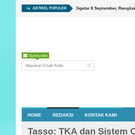
HUT ke-450 Ambon Digelar 8 September, Rangkaian K
ARTIKEL POPULER
Subscribe
HOME
REDAKSI
KONTAK KAMI
Tasso: TKA dan Sistem O