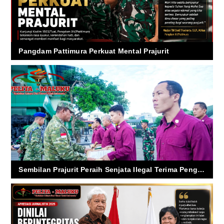
Pangdam Pattimura Perkuat Mental Prajurit
Sembilan Prajurit Peraih Senjata Ilegal Terima Penghargaan, Pangdam: Jadilah Inspirasi Bagi yang Lain