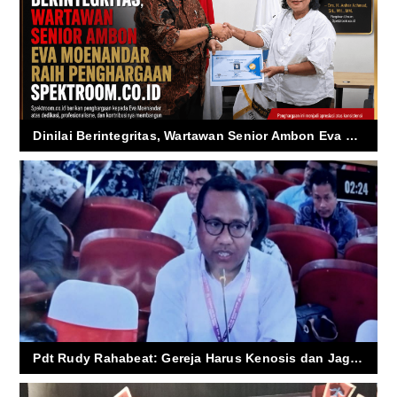
Dinilai Berintegritas, Wartawan Senior Ambon Eva Moenandar Raih Penghargaan Spektroom.co.id
Pdt Rudy Rahabeat: Gereja Harus Kenosis dan Jaga Kedaulatan Pangan sebagai Warisan Budaya