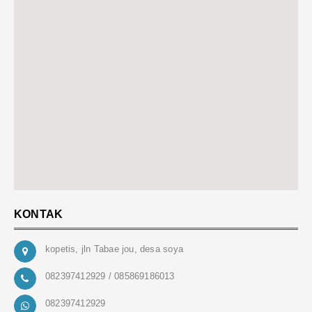
KONTAK
kopetis, jln Tabae jou, desa soya
082397412929 / 085869186013
082397412929