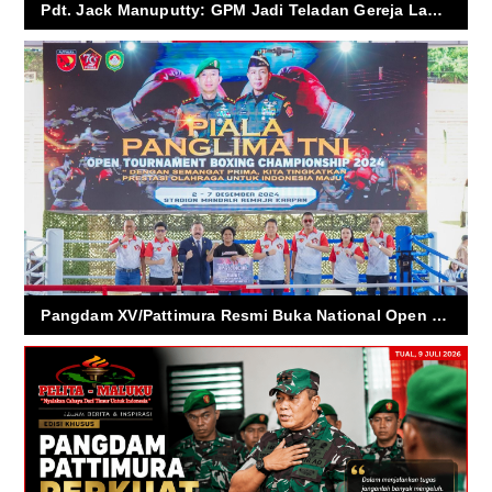
Pdt. Jack Manuputty: GPM Jadi Teladan Gereja Laut Pulau dan Penggerak Perdamaian
Pangdam XV/Pattimura Resmi Buka National Open Tournament Tinju Piala Panglima TNI di Ambon