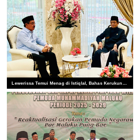
Lewerissa Temui Menag di Istiqlal, Bahas Kerukunan Umat di Maluku