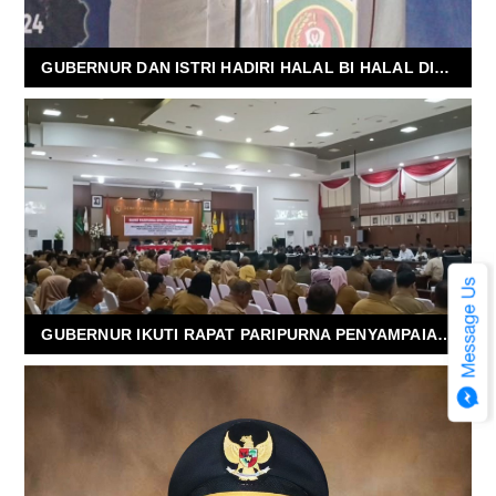
GUBERNUR DAN ISTRI HADIRI HALAL BI HALAL DI NEGERI TIAL
GUBERNUR IKUTI RAPAT PARIPURNA PENYAMPAIAN REKOMENDASI DPRD SECARA VIRTUAL