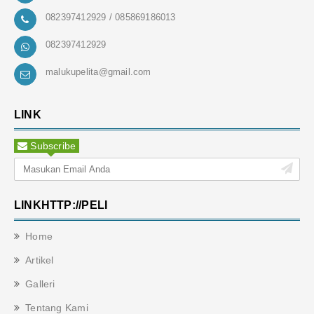
082397412929 / 085869186013
082397412929
malukupelita@gmail.com
LINK
Subscribe
LINKHTTP://PELI
Home
Artikel
Galleri
Tentang Kami