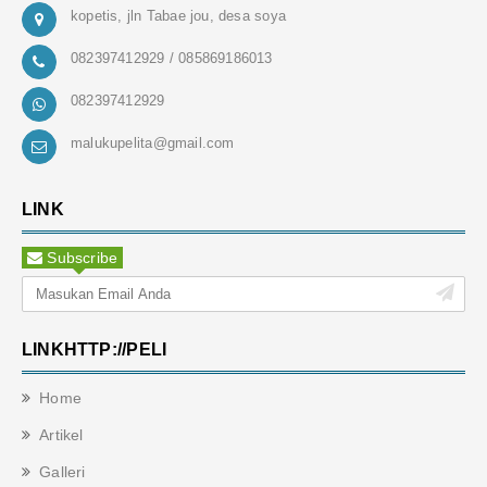
kopetis, jln Tabae jou, desa soya
082397412929 / 085869186013
082397412929
malukupelita@gmail.com
LINK
Subscribe
LINKHTTP://PELI
Home
Artikel
Galleri