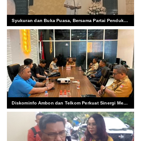
Syukuran dan Buka Puasa, Bersama Partai Pendukung, Tim Pemenang dan Relawan
Diskominfo Ambon dan Telkom Perkuat Sinergi Menuju Kota Cerdas, Warga Siap Nikmati Internet Gratis