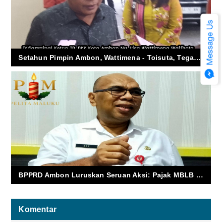
Setahun Pimpin Ambon, Wattimena - Toisuta, Tegaskan Tetap di Jalur RPJMD dan 17 Program Prioritas
BPPRD Ambon Luruskan Seruan Aksi: Pajak MBLB Bukan Retribusi, Izin Tambang Bukan Kewenangan Kota
Komentar