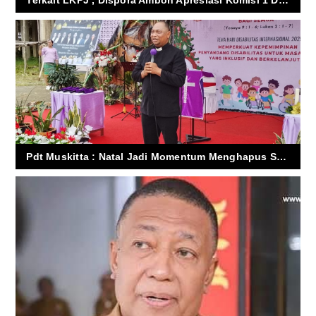
Terkait LKPJ , Dispora Ambon Apresiasi Komisi 1 DPRD, Luhukay Siap Benahi Program
Pdt Muskitta : Natal Jadi Momentum Menghapus Stigma dan Diskriminasi Bagi Penyandang Disabilitas