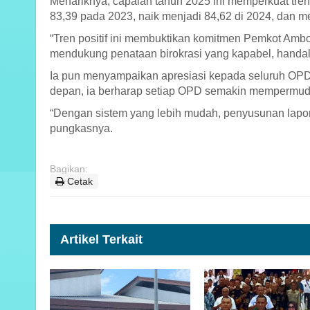
Menariknya, capaian tahun 2025 ini memperkuat tren
83,39 pada 2023, naik menjadi 84,62 di 2024, dan m
“Tren positif ini membuktikan komitmen Pemkot Amb
mendukung penataan birokrasi yang kapabel, handal, 
Ia pun menyampaikan apresiasi kepada seluruh OPD 
depan, ia berharap setiap OPD semakin mempermudah
“Dengan sistem yang lebih mudah, penyusunan lapor
pungkasnya.
Bagikan:
Cetak
Artikel Terkait