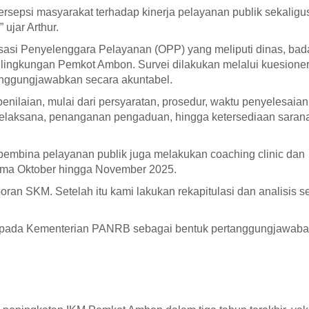
rsepsi masyarakat terhadap kinerja pelayanan publik sekaligu
ujar Arthur.
asi Penyelenggara Pelayanan (OPP) yang meliputi dinas, bad
 lingkungan Pemkot Ambon. Survei dilakukan melalui kuesione
tanggungjawabkan secara akuntabel.
nilaian, mulai dari persyaratan, prosedur, waktu penyelesaian
u pelaksana, penanganan pengaduan, hingga ketersediaan saran
pembina pelayanan publik juga melakukan coaching clinic dan
ama Oktober hingga November 2025.
n SKM. Setelah itu kami lakukan rekapitulasi dan analisis s
 kepada Kementerian PANRB sebagai bentuk pertanggungjawab