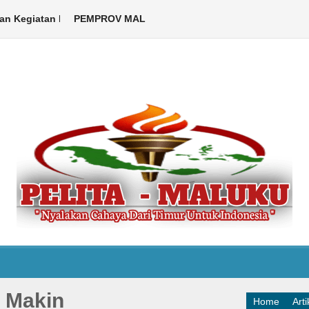
egiatan Libatkan ASN hingga Warga
PEMPROV MALUKU DUKUNG PELAKSANAAN KEMAH BE
Ambon,Pelita Maluku.com – Pe
 Makin
Home
Arti