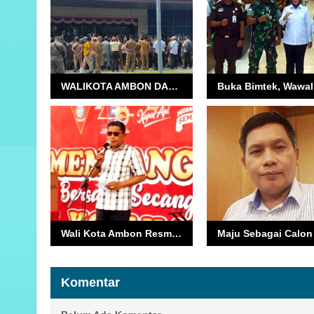
WALIKOTA AMBON DAMAIKAN SENGKETA TOKO DIAN PERTIWI–HATULESILA, SASI ADAT RESMI DIBUKA
Wali Kota Ambon Resmikan Kampung Walpan Pride untuk Dorong UMKM
Komentar