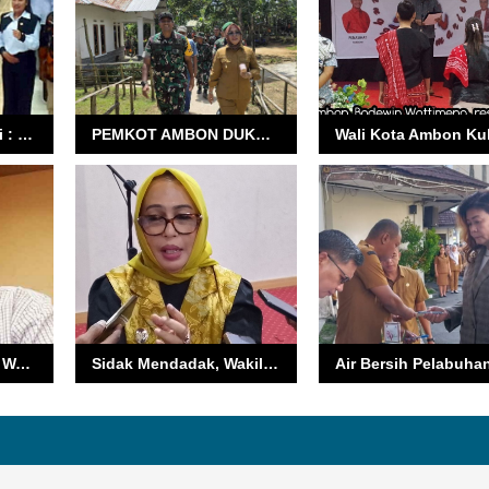
Buka Bimtek, Wawali : BPD dan Saniri Negeri, Tegaskan Peran Bela Negara
PEMKOT AMBON DUKUNG PENUH PROGRAM TMMD UNTUK SEJAHTERAKAN MASYARAKAT
Maju Sebagai Calon Walikota Ambon, Bodewin : Saya Resmi Mundur Dari ASN
Sidak Mendadak, Wakil Walikota Ambon Temukan Makanan Kedaluwarsa di Dapur MBG