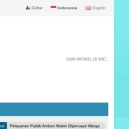
LA NEGARA TINGKAT NASIONAL TAHUN 2025 DI KABUPATEN 
merintah Kota Ambon memastikan puncak perayaan Hari Ulang Tahun (
DPRD KOTA AMBON TETAPKAN BODEWIN WATTIMENA D
Daftar
Indonesia
English
kel
Pelayanan Publik Ambon Makin Dipercaya Warga