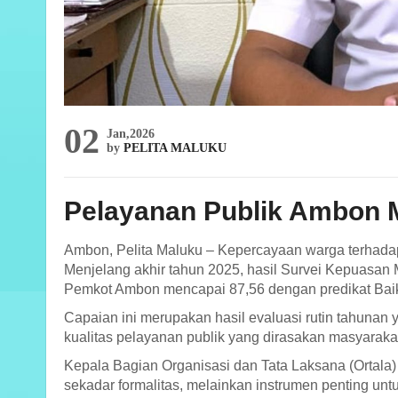
02
Jan,2026
by
PELITA MALUKU
Pelayanan Publik Ambon 
Ambon, Pelita Maluku – Kepercayaan warga terhada
Menjelang akhir tahun 2025, hasil Survei Kepuasa
Pemkot Ambon mencapai 87,56 dengan predikat Bai
Capaian ini merupakan hasil evaluasi rutin tahuna
kualitas pelayanan publik yang dirasakan masyaraka
Kepala Bagian Organisasi dan Tata Laksana (Ortal
sekadar formalitas, melainkan instrumen penting un