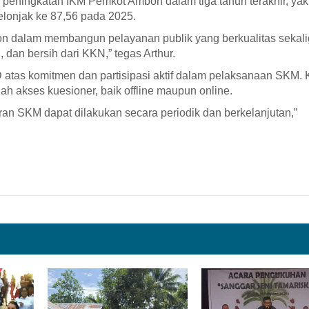
 peningkatan IKM Pemkot Ambon dalam tiga tahun terakhir, yak
elonjak ke 87,56 pada 2025.
on dalam membangun pelayanan publik yang berkualitas sekal
dan bersih dari KKN,” tegas Arthur.
atas komitmen dan partisipasi aktif dalam pelaksanaan SKM. 
 akses kuesioner, baik offline maupun online.
an SKM dapat dilakukan secara periodik dan berkelanjutan,”