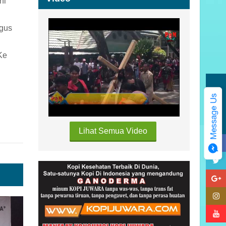
ni
igus
Ke
Kategori
Lihat Semua Video