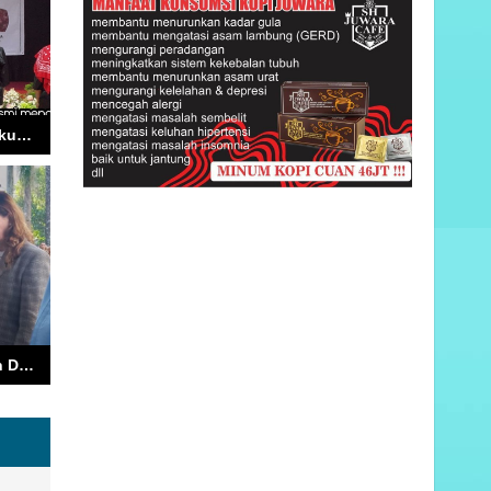
Wali Kota Ambon Kukuhkan Sanggar Seni Tamariska, Dorong Anak Muda Jauhi Narkoba dan Hidupkan Pariwisata
Air Bersih Pelabuhan Dijamin, Pelindo Gandeng PDAM Tirta Yapono