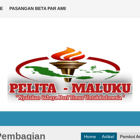
50 akan berlangsung pada Senin, 8 September 2025. Perayaan ini di
 TOISUTTA JADI WALIKOTA DAN WAKIL WALIKOTA AMBON 2025
on - Berdasarkan Keputusan Musyawarah Nasional Gerakan Pramuka 
PASANGAN BETA PAR AMBON SAH JADI WALIKOTA DAN WAKIL
Pembagian
Home
Artikel
Pemkot A