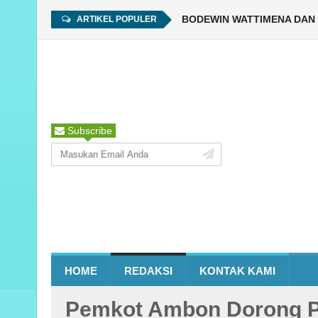
RA TINGKAT NASIONAL TAHUN 2025 DI KABUPATEN MBD
 Kota Ambon memastikan puncak perayaan Hari Ulang Tahun (HUT) ke-4
DPRD KOTA AMBON TETAPKAN BODEWIN WATTIMENA DAN ELLY
Amb
ARTIKEL POPULER
Subscribe
HOME
REDAKSI
KONTAK KAMI
Pemkot Ambon Dorong 