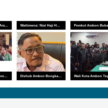
Wali Kota Paparkan Arah Smart City Ambon 2025, Fokus Layanan Cepat dan Partisipasi Warga
Wattimena: Niat Haji Harus Disiapkan Sejak Dini
Wawali Ambon Semprot ASN dan Aparat Desa : Stop Salahkan, Perbaiki Pelayanan!
Dishub Ambon Bongkar Status Parkir Mardika Bukan Kewenangan Pemkot