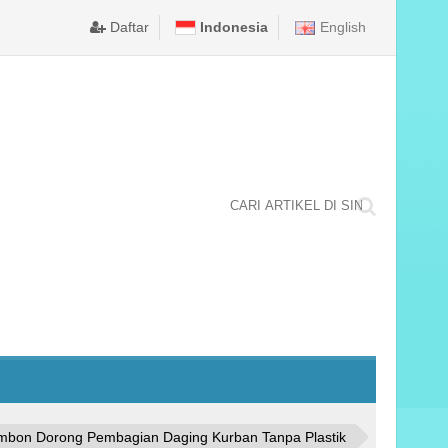
warnai doa lintas agama, lomba,...
-2030
Tahun 2023 di Aceh, ditetapkan Pelaksanaan KEMAH BELA NEGARA TI
 WALIKOTA AMBON
Pangdam XV/Pattimura Buka Operasi Gaktib dan Operasi Yustisi Pol
Ambon, Pelita Maluku.com - DPRD Kota Ambon, akhirnya meneta
Daftar
Ambon, Pelita Maluku.com - Pasca menerima put
Indonesia
English
Jum'at, 05 September 2025
mbon Dorong Pembagian Daging Kurban Tanpa Plastik