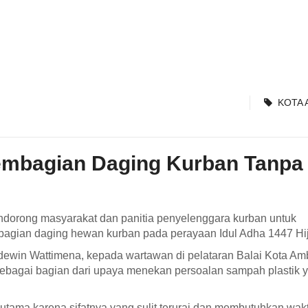
KOTA
mbagian Daging Kurban Tanpa
dorong masyarakat dan panitia penyelenggara kurban untuk
agian daging hewan kurban pada perayaan Idul Adha 1447 Hij
dewin Wattimena, kepada wartawan di pelataran Balai Kota A
sebagai bagian dari upaya menekan persoalan sampah plastik 
utama karena sifatnya yang sulit terurai dan membutuhkan wak