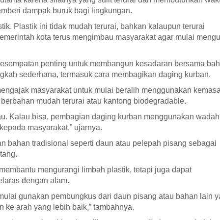
emberi dampak buruk bagi lingkungan.
k. Plastik ini tidak mudah terurai, bahkan kalaupun terurai
pemerintah kota terus mengimbau masyarakat agar mulai mengu
i kesempatan penting untuk membangun kesadaran bersama ba
langkah sederhana, termasuk cara membagikan daging kurban.
mengajak masyarakat untuk mulai beralih menggunakan kemas
 berbahan mudah terurai atau kantong biodegradable.
bau. Kalau bisa, pembagian daging kurban menggunakan wadah
 kepada masyarakat,” ujarnya.
ahan tradisional seperti daun atau pelepah pisang sebagai
tang.
mbantu mengurangi limbah plastik, tetapi juga dapat
elaras dengan alam.
sa mulai gunakan pembungkus dari daun pisang atau bahan lain 
n ke arah yang lebih baik,” tambahnya.