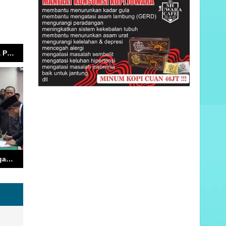
Pemkot Ambon Buka Puasa Bersama Anak Yatim, MT Al-Madinah Berbagi Berkah Ramadan
Wali Kota Ambon Tegas: ASN Jangan Mengeluh, Adaptasi Kebijakan Itu Wajib!