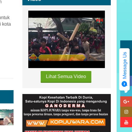
m
untuk
 kota
Kategori
Lihat Semua Video