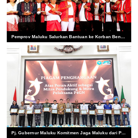
Pemprov Maluku Salurkan Bantuan ke Korban Bencana Waaiela
Pj. Gubernur Maluku Komitmen Jaga Maluku dari Peredaran Narkoba