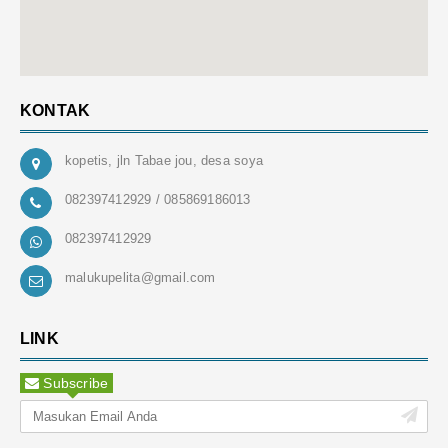
KONTAK
kopetis, jln Tabae jou, desa soya
082397412929 / 085869186013
082397412929
malukupelita@gmail.com
LINK
Subscribe