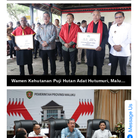
Wamen Kehutanan Puji Hutan Adat Hutumuri, Maluku Jadi Role Model Nasional