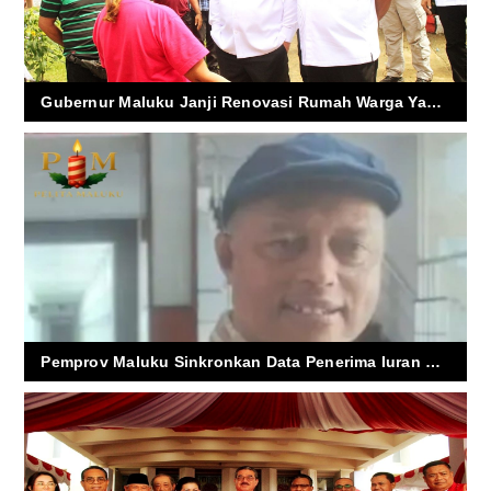
Gubernur Maluku Janji Renovasi Rumah Warga Yang Terbakar
Pemprov Maluku Sinkronkan Data Penerima Iuran BPJS, Ambon Dinilai Paling Siap