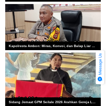
Kapolresta Ambon: Miras, Konvoi, dan Balap Liar Disikat Jelang Nataru
Sidang Jemaat GPM Seilale 2026 Arahkan Gereja Lebih Aktif Hadapi Krisis Sosial dan Generasi