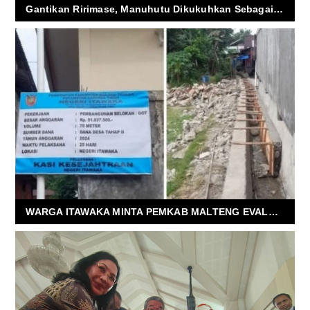
Gantikan Ririmase, Manuhutu Dikukuhkan Sebagai Ketua Panitia Natal Pusaka Haria Sedunia 2025
WARGA ITAWAKA MINTA PEMKAB MALTENG EVALUASI KINERJA KADES