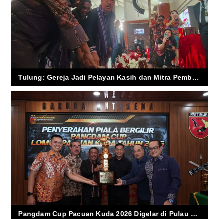
Tulung: Gereja Jadi Pelayan Kasih dan Mitra Pembangunan Bangsa
Pangdam Cup Pacuan Kuda 2026 Digelar di Pulau Moa, Hadiah Rp100 Juta Dongkrak Pariwisata Maluku