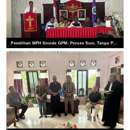
Pemilihan MPH Sinode GPM: Proses Suci, Tanpa Pencalonan Terbuka, Murni Suara Sidang dan Kehendak Tuhan