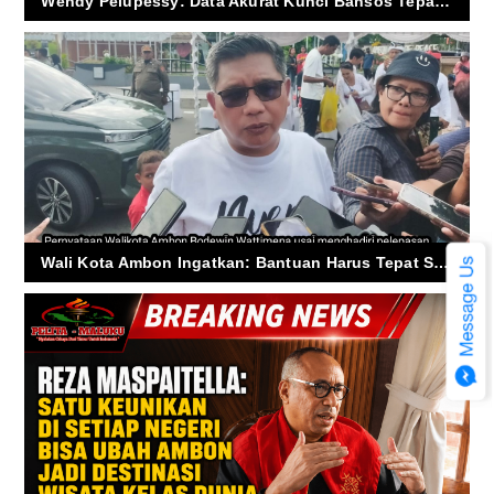
Wendy Pelupessy: Data Akurat Kunci Bansos Tepat Sasaran di Ambon
Wali Kota Ambon Ingatkan: Bantuan Harus Tepat Sasaran ke Warga Miskin