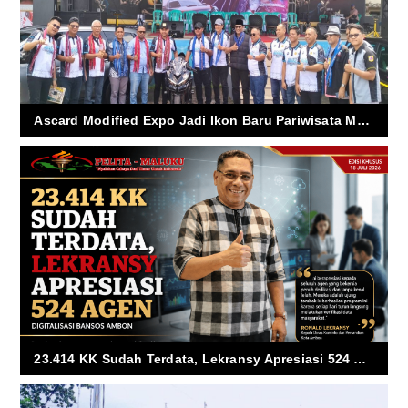
Ascard Modified Expo Jadi Ikon Baru Pariwisata Maluku
23.414 KK Sudah Terdata, Lekransy Apresiasi 524 Agen Digitalisasi Bansos Ambon