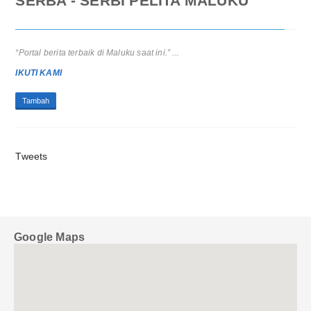
SERBA - SERBI PELITA MALUKU
Pra RAT KSP CU Hati Amboina 2025: Pemerintah Apresiasi Peran
Strategis Koperasi Sejahterakan Anggota...
CREDIT UNION HATI AMBOINA GELAR PRA RAT TAHUN 2025
Tambah
Tweets
Google Maps