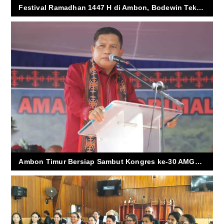
Festival Ramadhan 1447 H di Ambon, Bodewin Tekankan Spiritualitas dan Toleransi
Ambon Timur Bersiap Sambut Kongres ke-30 AMGPM, 500 Pemuda Gereja Bakal Padati Kota