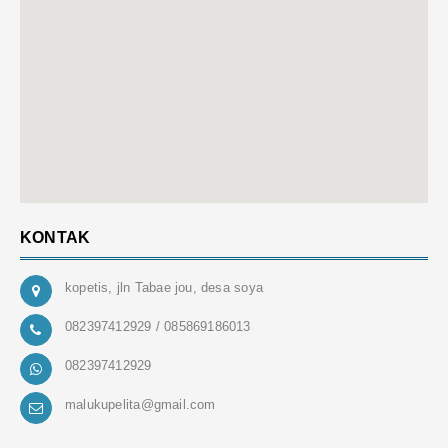
KONTAK
kopetis, jln Tabae jou, desa soya
082397412929 / 085869186013
082397412929
malukupelita@gmail.com