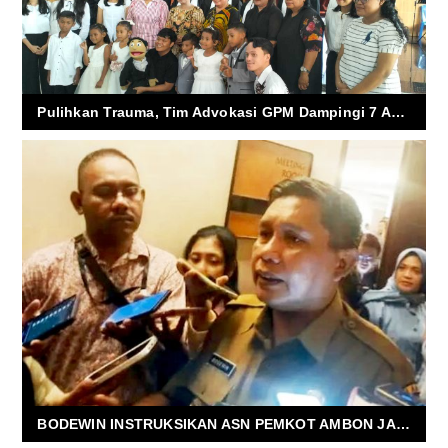
Pulihkan Trauma, Tim Advokasi GPM Dampingi 7 Anak Jemaat Seri
BODEWIN INSTRUKSIKAN ASN PEMKOT AMBON JALANI TES PEMERIKSAAN KESEHATAN BEBAS NARKOBA