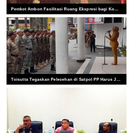
Pemkot Ambon Fasilitasi Ruang Ekspresi bagi Komunitas Musik
Toisutta Tegaskan Pelecehan di Satpol PP Harus Jadi yang Terakhir