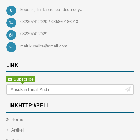
kopetis, jln Tabae jou, desa soya
082397412929 / 085869186013
082397412929
malukupelita@gmail.com
LINK
Subscribe
LINKHTTP://PELI
Home
Artikel