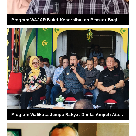
Program WAJAR Bukti Keberpihakan Pemkot Bagi Rakyat
Program Walikota Jumpa Rakyat Dinilai Ampuh Atasi Persoalan Warga Kota Ambon