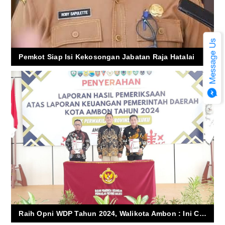
Pemkot Siap Isi Kekosongan Jabatan Raja Hatalai
Raih Opni WDP Tahun 2024, Walikota Ambon : Ini Cerminan Serius Pemkot Ambon Kelola Keuangan