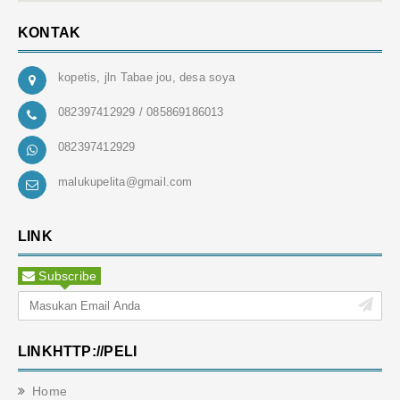
KONTAK
kopetis, jln Tabae jou, desa soya
082397412929 / 085869186013
082397412929
malukupelita@gmail.com
LINK
Subscribe
LINKHTTP://PELI
Home