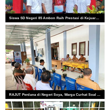
Siswa SD Negeri 85 Ambon Raih Prestasi di Kejuaraan Karate Wilayah Indonesia Timur
RAJUT Perdana di Negeri Soya, Warga Curhat Soal Air Bersih, Keamanan, dan Rumah Tak Layak Huni