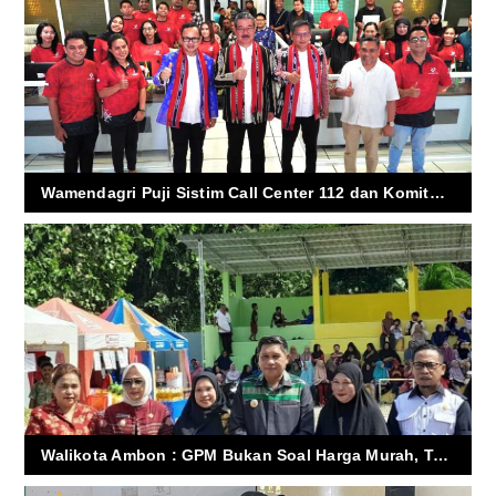
Wamendagri Puji Sistim Call Center 112 dan Komitmen Ambon Bangun Kota Responsif
Walikota Ambon : GPM Bukan Soal Harga Murah, Tapi Langkah Konkrit Pemkot Ambon Kendali Inflasi