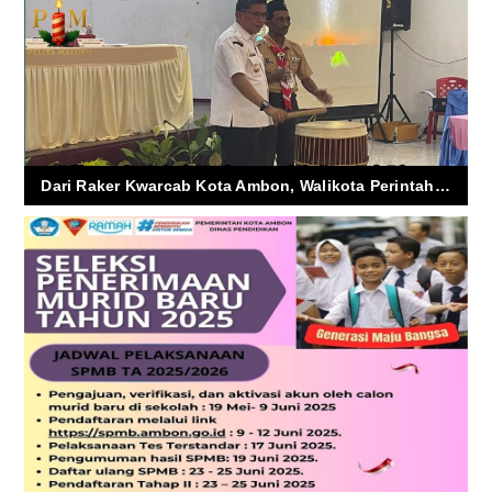
Dari Raker Kwarcab Kota Ambon, Walikota Perintahkan Sekolah Bangkitkan Gugus Depan