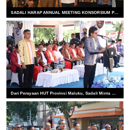
SADALI HARAP ANNUAL MEETING KONSORSIUM PTN KTI LAHIRKAN GAGASAN KONSEPTUAL
Dari Perayaan HUT Provinsi Maluku, Sadali Minta Wariskan Semangat Pattimura