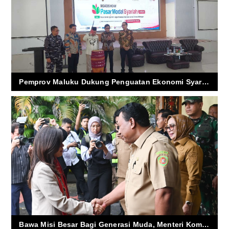
Pemprov Maluku Dukung Penguatan Ekonomi Syariah Lewat Roadshow Pasar Modal Syariah
Bawa Misi Besar Bagi Generasi Muda, Menteri Komunikasi dan Digital Disambut Hangat di Ambon