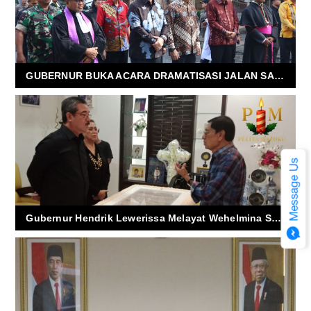
GUBERNUR BUKA ACARA DRAMATISASI JALAN SALIB HIDUP OIKUMENE 2025
Gubernur Hendrik Lewerissa Melayat Wehelmina Sahuburua, Istri Mantan Wakil Gubernur Maluku Tutup Usia