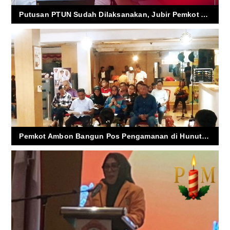
Putusan PTUN Sudah Dilaksanakan, Jubir Pemkot Ambon : Penyampaian Informasi Harus Objektif dan Sesuai Fakta
Pemkot Ambon Bangun Pos Pengamanan di Hunuth, Cegah Tawuran Pelajar