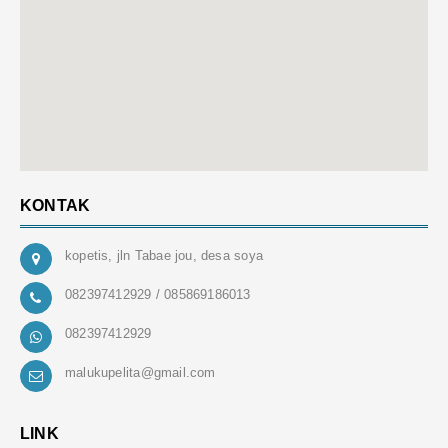
KONTAK
kopetis, jln Tabae jou, desa soya
082397412929 / 085869186013
082397412929
malukupelita@gmail.com
LINK