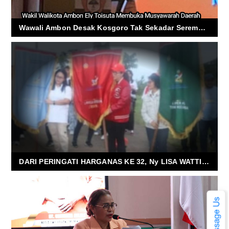
Wawali Ambon Desak Kosgoro Tak Sekadar Seremonial
DARI PERINGATI HARGANAS KE 32, Ny LISA WATTIMENA LEPAS KIRAB PATAKA BANGGA KENCANA