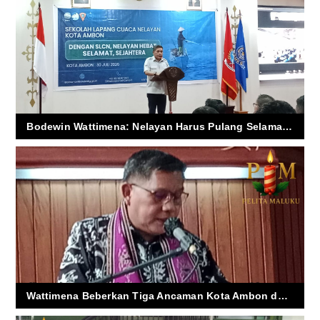
Bodewin Wattimena: Nelayan Harus Pulang Selamat, Bukan Sekadar Membawa Hasil Tangkapan
Wattimena Beberkan Tiga Ancaman Kota Ambon dalam Sidang Klasis ke-50 GPM