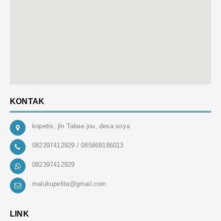
KONTAK
kopetis, jln Tabae jou, desa soya
082397412929 / 085869186013
082397412929
malukupelita@gmail.com
LINK