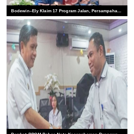
Bodewin–Ely Klaim 17 Program Jalan, Persampahan dan Lingkungan Jadi Fokus Utama