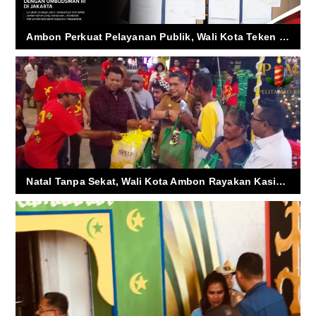
Ambon Perkuat Pelayanan Publik, Wali Kota Teken Nota Kesepakatan dengan Ombudsman RI di Jakarta
Natal Tanpa Sekat, Wali Kota Ambon Rayakan Kasih Bersama Rakyat Kecil