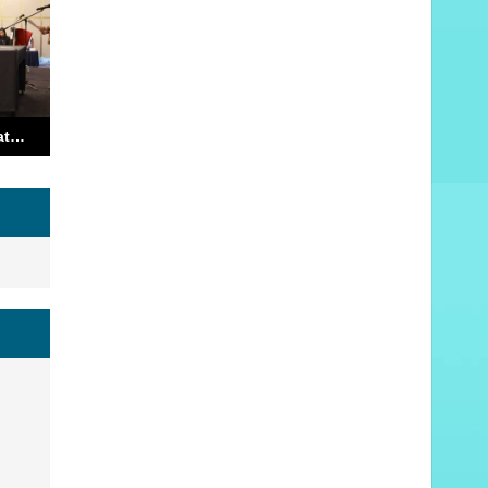
Alumni Unpatti Bersatu, Sadali Ie Pimpin IKAPATTI 2025–2029