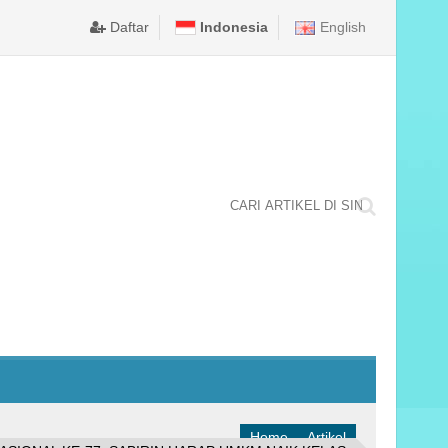
ELA NEGARA TINGKAT NASIONAL TAHUN 2025 DI KABUPATEN
emerintah Kota Ambon memastikan puncak perayaan Hari Ulang Tahun 
DPRD KOTA AMBON TETAPKAN BODEWIN WATTIMENA 
Daftar
Indonesia
English
Home
Artikel