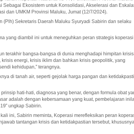
 Sebagai Ekosistem untuk Konsolidasi, Akselerasi dan Eskala
asi dan UMKM Provinsi Maluku, Jumat (12/7/2024).
 (Plh) Sekretaris Daerah Maluku Syuryadi Sabirin dan selaku
 yang diambil ini untuk meneguhkan peran strategis koperasi
un terakhir bangsa-bangsa di dunia menghadapi himpitan krisi
krisis energi, krisis iklim dan bahkan krisis geopolitik, yang
endi kehidupan,” terangnya.
nya di tanah air, seperti gejolak harga pangan dan ketidakpast
rinsip hati-hati, diagnosa yang benar, dengan formula obat y
asar adalah dengan kebersamaan yang kuat, pembelajaran inil
-19” ungkap Sabirin.
kali ini, Sabirin meminta, Koperasi merefleksikan peran koperas
jawab tantangan krisis dan ketidakpastian tersebut, khususny