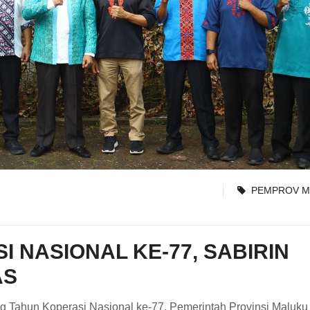
PEMPROV M
I NASIONAL KE-77, SABIRIN
AS
g Tahun Koperasi Nasional ke-77, Pemerintah Provinsi Maluku