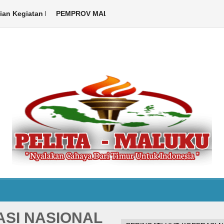
Kegiatan Libatkan ASN hingga Warga
PEMPROV MALUKU DUKUNG PELAKSANAAN KEMAH B
Ambon,Pelita Maluku.com – P
ASI NASIONAL