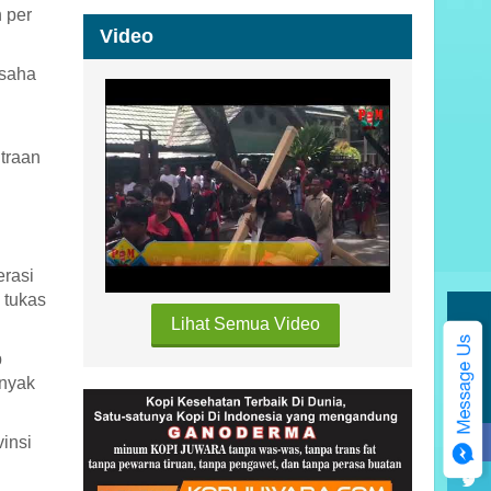
 per
Video
usaha
itraan
erasi
 tukas
Lihat Semua Video
Kategori
p
anyak
vinsi