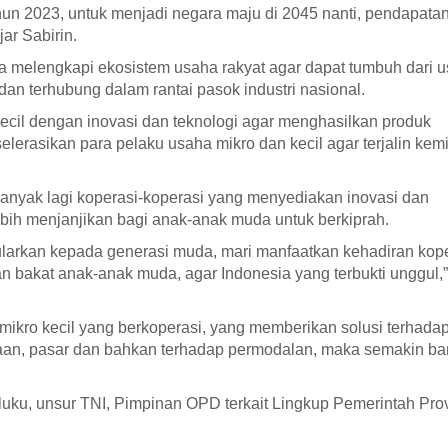
hun 2023, untuk menjadi negara maju di 2045 nanti, pendapatan
jar Sabirin.
na melengkapi ekosistem usaha rakyat agar dapat tumbuh dari 
dan terhubung dalam rantai pasok industri nasional.
kecil dengan inovasi dan teknologi agar menghasilkan produk
elerasikan para pelaku usaha mikro dan kecil agar terjalin kem
 banyak lagi koperasi-koperasi yang menyediakan inovasi dan
bih menjanjikan bagi anak-anak muda untuk berkiprah.
tularkan kepada generasi muda, mari manfaatkan kehadiran kop
n bakat anak-anak muda, agar Indonesia yang terbukti unggul,”
ikro kecil yang berkoperasi, yang memberikan solusi terhada
raan, pasar dan bahkan terhadap permodalan, maka semakin b
Maluku, unsur TNI, Pimpinan OPD terkait Lingkup Pemerintah Pro