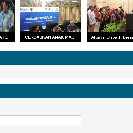
TIBA DI BANDARA PATTIMURA, LEWERISSA-VANATH KOMPAK MENUJU KANTOR GUBERNUR MALUKU
CERDASKAN ANAK MALUKU, PEMPROV MALUKU KERJASAMA DENGAN PEMERINTAH AUSTRALIA