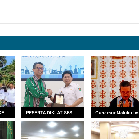
KUNJUNGI SMK NEGERI PERTANIAN PEMBANGUNAN, GUBERNUR TANAM CABAI
PESERTA DIKLAT SESDILU JADI AGEN PEMBANGUNAN MALUKU