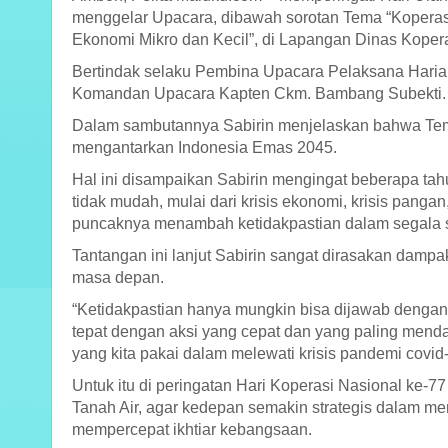
menggelar Upacara, dibawah sorotan Tema “Koperasi
Ekonomi Mikro dan Kecil”, di Lapangan Dinas Koper
Bertindak selaku Pembina Upacara Pelaksana Harian
Komandan Upacara Kapten Ckm. Bambang Subekti.
Dalam sambutannya Sabirin menjelaskan bahwa Tema
mengantarkan Indonesia Emas 2045.
Hal ini disampaikan Sabirin mengingat beberapa tah
tidak mudah, mulai dari krisis ekonomi, krisis pangan, 
puncaknya menambah ketidakpastian dalam segala s
Tantangan ini lanjut Sabirin sangat dirasakan dampak
masa depan.
“Ketidakpastian hanya mungkin bisa dijawab dengan p
tepat dengan aksi yang cepat dan yang paling mend
yang kita pakai dalam melewati krisis pandemi covid
Untuk itu di peringatan Hari Koperasi Nasional ke-77 
Tanah Air, agar kedepan semakin strategis dalam men
mempercepat ikhtiar kebangsaan.