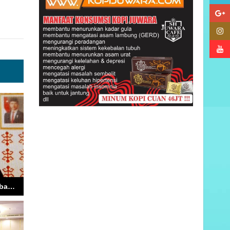
Gubernur Maluku Imbau Warga Jaga Kondisi Aman dan Sampaikan Aspirasi Sesuai Hukum