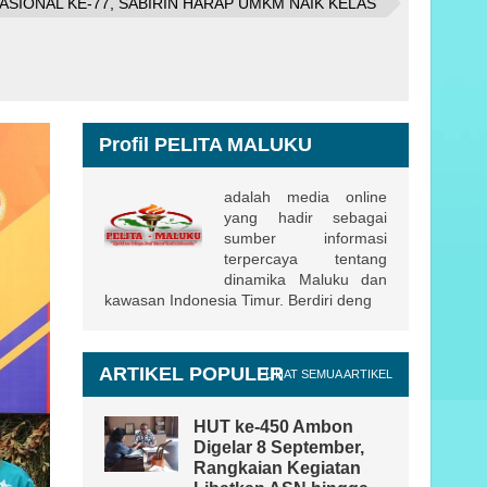
ASIONAL KE-77, SABIRIN HARAP UMKM NAIK KELAS
Profil PELITA MALUKU
adalah media online
yang hadir sebagai
sumber informasi
terpercaya tentang
dinamika Maluku dan
kawasan Indonesia Timur. Berdiri deng
ARTIKEL POPULER
LIHAT SEMUA ARTIKEL
HUT ke-450 Ambon
Digelar 8 September,
Rangkaian Kegiatan