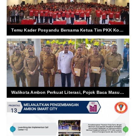
Temu Kader Posyandu Bersama Ketua Tim PKK Kota Ambon dan Ketua Tim PKK Provinsi Maluku
Walikota Ambon Perkuat Literasi, Pojok Baca Masuk Desa