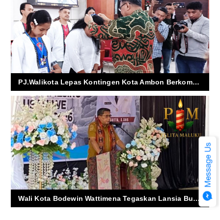
PJ.Walikota Lepas Kontingen Kota Ambon Berkompetisi di Pesparawi XI Maluku
Wali Kota Bodewin Wattimena Tegaskan Lansia Bukan Beban, Sekolah Lansia Jadi Bukti Nyata