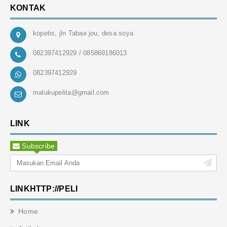
KONTAK
kopetis, jln Tabae jou, desa soya
082397412929 / 085869186013
082397412929
malukupelita@gmail.com
LINK
Subscribe
LINKHTTP://PELI
Home