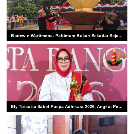
Bodewin Wattimena: Pattimura Bukan Sekadar Sejarah, Tapi Api Perjuangan Maluku
Ely Toisutta Sabet Puspa Adhikara 2026, Angkat Peran Perempuan Ambon