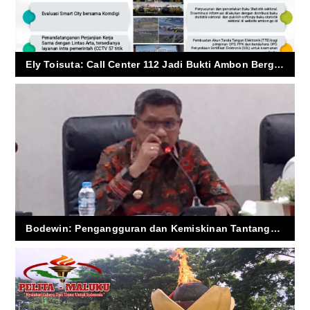
Ely Toisuta: Call Center 112 Jadi Bukti Ambon Bergerak Menuju Smart City
Bodewin: Pengangguran dan Kemiskinan Tantangan Terberat Ambon