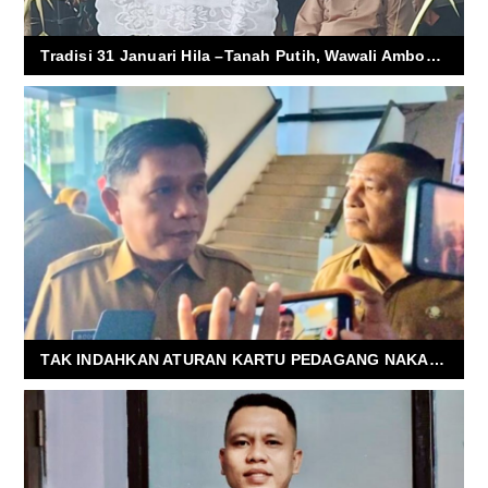
Tradisi 31 Januari Hila –Tanah Putih, Wawali Ambon Tegaskan Ikatan Orang Basudara Tak Pernah Putus
TAK INDAHKAN ATURAN KARTU PEDAGANG NAKAL DICABUT, WALIKOTA : BUKAN WARGA KOTA AMBON DIBIAYAI DAN KELUAR DARI KOTA INI