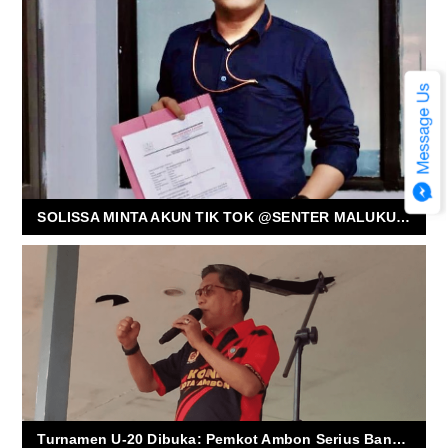
SOLISSA MINTA AKUN TIK TOK @SENTER MALUKU LAKUKAN PERMOHONAN MAAF
Turnamen U-20 Dibuka: Pemkot Ambon Serius Bangkitkan Sepak Bola dan Talenta Muda