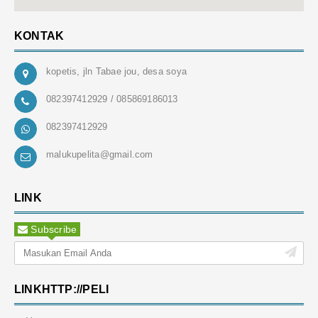
KONTAK
kopetis, jln Tabae jou, desa soya
082397412929 / 085869186013
082397412929
malukupelita@gmail.com
LINK
Subscribe
LINKHTTP://PELI