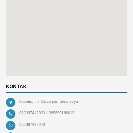
KONTAK
kopetis, jln Tabae jou, desa soya
082397412929 / 085869186013
082397412929