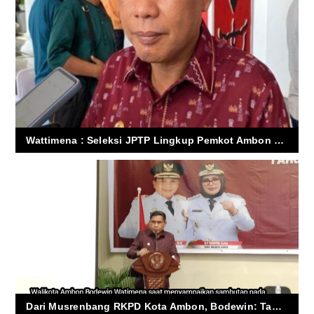
Wattimena : Seleksi JPTP Lingkup Pemkot Ambon Masih Menunggu Hasil
Dari Musrenbang RKPD Kota Ambon, Bodewin: Tanpa Inovasi, Ambon Bisa Tertinggal