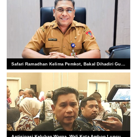
Safari Ramadhan Kelima Pemkot, Bakal Dihadiri Gubernur Maluku
Antisipasi Keluhan Warga, Wali Kota Ambon Luncurkan Program “Keluar Bacarita