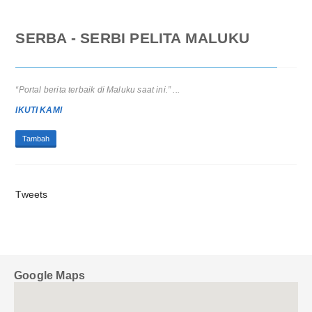
SERBA - SERBI PELITA MALUKU
Pra RAT KSP CU Hati Amboina 2025: Pemerintah Apresiasi Peran
Strategis Koperasi Sejahterakan Anggota...
CREDIT UNION HATI AMBOINA GELAR PRA RAT TAHUN 2025
Tambah
Tweets
Google Maps