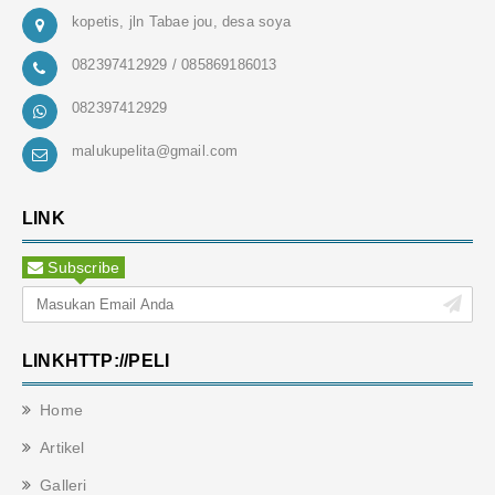
kopetis, jln Tabae jou, desa soya
082397412929 / 085869186013
082397412929
malukupelita@gmail.com
LINK
Subscribe
LINKHTTP://PELI
Home
Artikel
Galleri