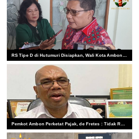
RS Tipe D di Hutumuri Disiapkan, Wali Kota Ambon Janji Tak Ada Pasien Ditolak Karena Biaya
Pemkot Ambon Perketat Pajak, de Fretes : Tidak Rekam, Siap Kena Sanksi