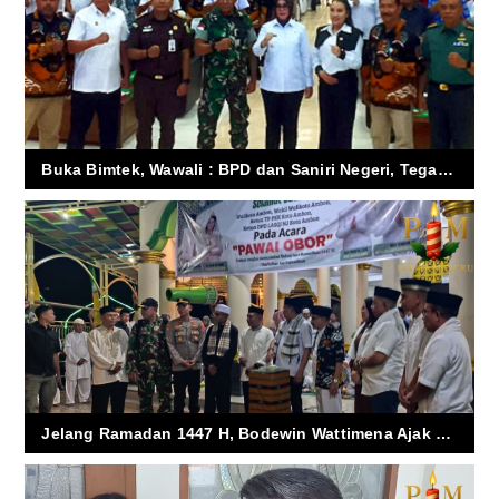
Buka Bimtek, Wawali : BPD dan Saniri Negeri, Tegaskan Peran Bela Negara
Jelang Ramadan 1447 H, Bodewin Wattimena Ajak Warga Ambon Rawat Toleransi dan Dorong Pawai Obor Jadi Agenda Wisata