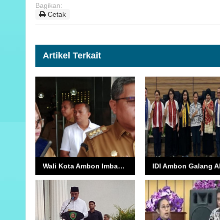
Bagikan:
Cetak
Artikel Terkait
Wali Kota Ambon Imbau Warga Siaga Banjir Rob Jelang Natal