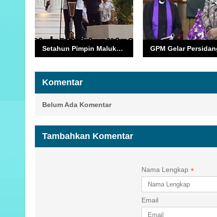
Setahun Pimpin Maluku, Gubernur Hendrik Lewerissa Tegaskan Arah Transformasi di Momen Syukuran dan Buka Puasa
Komentar
Belum Ada Komentar
Tambahkan Komentar
Nama Lengkap
*
Email