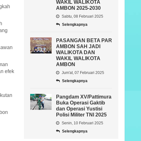
WAKIL WALIKOTA
ngkah
AMBON 2025-2030
Sabtu, 08 Februari 2025
h
Selengkapnya
yang
PASANGAN BETA PAR
AMBON SAH JADI
elawan
WALIKOTA DAN
WAKIL WALIKOTA
AMBON
iman
an efek
Jum'at, 07 Februari 2025
Selengkapnya
gkutan
Pangdam XV/Pattimura
Buka Operasi Gaktib
dan Operasi Yustisi
mbon
Polisi Militer TNI 2025
Senin, 10 Februari 2025
Selengkapnya