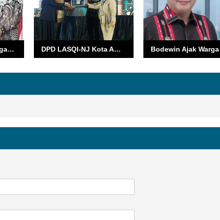
GPM Gelar Persidangan Klasis ke - 48
DPD LASQI-NJ Kota Ambon Borong Juara, Harumkan Nama Ambon di Festival Duta Qasidah Maluku 2025