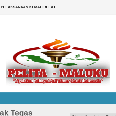
AKSANAAN KEMAH BELA NEGARA TINGKAT NASIONAL TAHUN 20
elita Maluku.com – Pemerintah Kota Ambon memastikan puncak peraya
DPRD KOTA AMBON TETAPKAN BO
ak Tegas