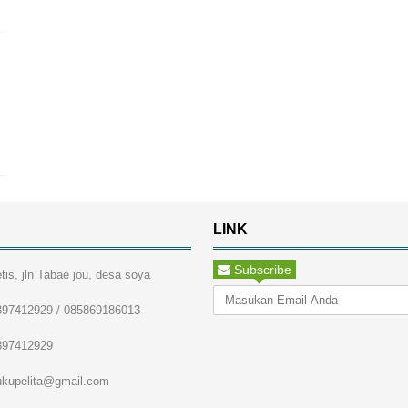
LINK
Subscribe
tis, jln Tabae jou, desa soya
397412929 / 085869186013
397412929
ukupelita@gmail.com