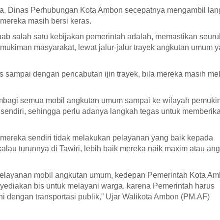
inta, Dinas Perhubungan Kota Ambon secepatnya mengambil la
a mereka masih bersi keras.
bab salah satu kebijakan pemerintah adalah, memastikan seuru
ukiman masyarakat, lewat jalur-jalur trayek angkutan umum 
s sampai dengan pencabutan ijin trayek, bila mereka masih m
embagi semua mobil angkutan umum sampai ke wilayah pemuk
sendiri, sehingga perlu adanya langkah tegas untuk memberik
 mereka sendiri tidak melakukan pelayanan yang baik kepada
lau turunnya di Tawiri, lebih baik mereka naik maxim atau an
 pelayanan mobil angkutan umum, kedepan Pemerintah Kota A
nyediakan bis untuk melayani warga, karena Pemerintah harus
i dengan transportasi publik,” Ujar Walikota Ambon (PM.AF)