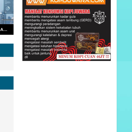
Bodewin Ajak Warga Ambon Kibarkan Merah Putih Sebulan Penuh, Kobarkan Semangat Kemerdekaan