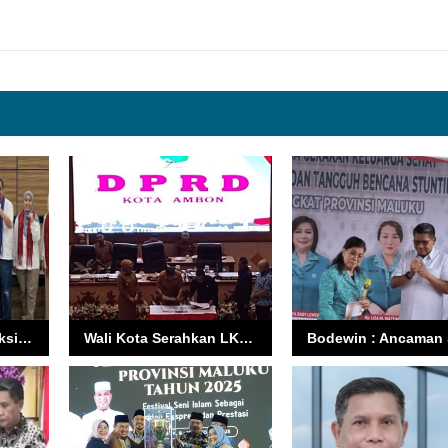
IDI Ambon Galang Aksi “Love Your Eyes” di World Sight Day 2025: Puluhan Dokter Turun Layani Masyarakat
Wali Kota Serahkan LKP, Ambon Diuji Inflasi dan Perubahan Iklim