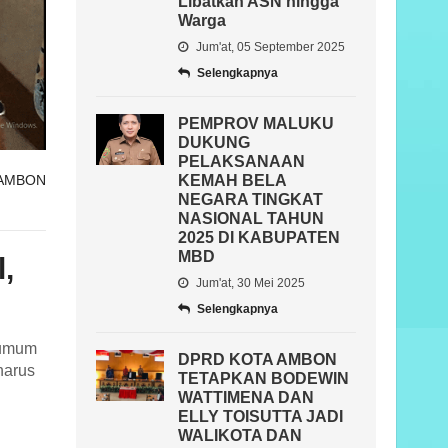
Libatkan ASN hingga
Warga
Jum'at, 05 September 2025
Selengkapnya
PEMPROV MALUKU
DUKUNG
PELAKSANAAN
KEMAH BELA
 AMBON
NEGARA TINGKAT
NASIONAL TAHUN
2025 DI KABUPATEN
MBD
,
Jum'at, 30 Mei 2025
Selengkapnya
 umum
DPRD KOTA AMBON
harus
TETAPKAN BODEWIN
WATTIMENA DAN
ELLY TOISUTTA JADI
WALIKOTA DAN