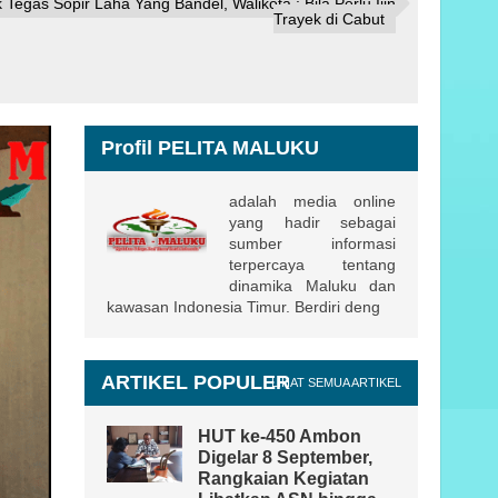
egas Sopir Laha Yang Bandel, Walikota : Bila Perlu Ijin
Trayek di Cabut
Profil PELITA MALUKU
adalah media online
yang hadir sebagai
sumber informasi
terpercaya tentang
dinamika Maluku dan
kawasan Indonesia Timur. Berdiri deng
ARTIKEL POPULER
LIHAT SEMUA ARTIKEL
HUT ke-450 Ambon
Digelar 8 September,
Rangkaian Kegiatan