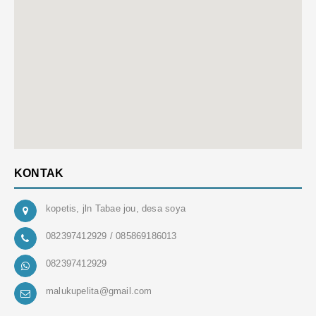
KONTAK
kopetis, jln Tabae jou, desa soya
082397412929 / 085869186013
082397412929
malukupelita@gmail.com