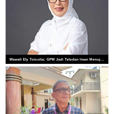
Wawali Ely Toisutta: GPM Jadi Teladan Iman Menuju Satu Abad Pelayanan