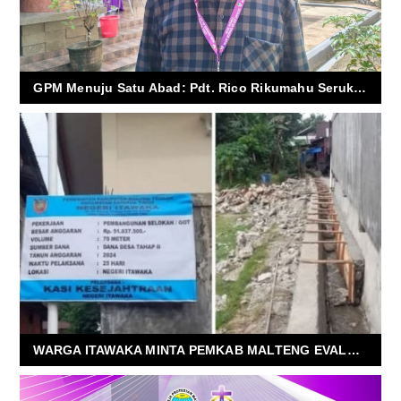
GPM Menuju Satu Abad: Pdt. Rico Rikumahu Serukan Konsolidasi Visi dan Karakter Gereja di Tengah Arus Zaman
WARGA ITAWAKA MINTA PEMKAB MALTENG EVALUASI KINERJA KADES