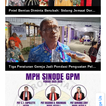
Pniel Bentas Diminta Berubah: Sidang Jemaat Dorong Gereja Hadir Nyata di Tengah Krisis Umat
Tiga Peraturan Gereja Jadi Pondasi Penguatan Pelayanan GPM Lima Tahun ke Depan