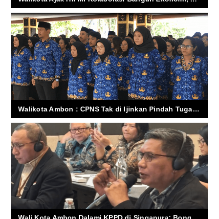
Walikota Ambon : CPNS Tak di Ijinkan Pindah Tugas Bila Baru Mengabdi 1-2 Tahun
Wali Kota Ambon Dalami KPPD di Singapura: Bongkar Inovasi Layanan Publik dan Tata Kelola Modern