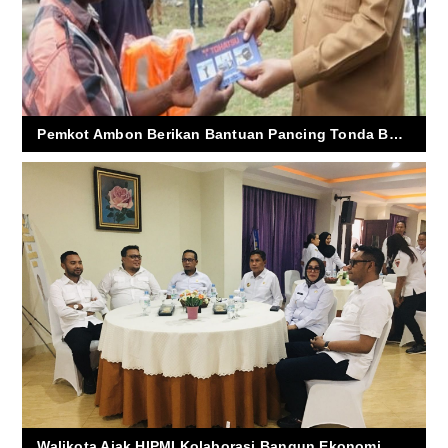
Pemkot Ambon Berikan Bantuan Pancing Tonda Bagi Kelompok Nelayan
Walikota Ajak HIPMI Kolaborasi Bangun Ekonomi, Fadli Toisuta Dilantik Jadi Ketum BPC HIPMI Kota Ambon