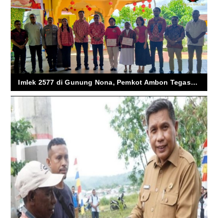
Imlek 2577 di Gunung Nona, Pemkot Ambon Tegaskan “Ambon untuk Semua” di Tengah Keberagaman