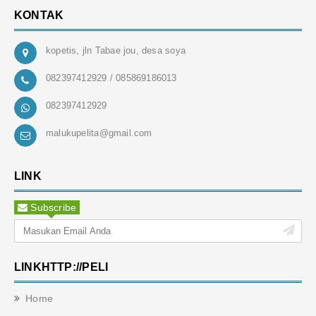
KONTAK
kopetis, jln Tabae jou, desa soya
082397412929 / 085869186013
082397412929
malukupelita@gmail.com
LINK
Subscribe
LINKHTTP://PELI
Home