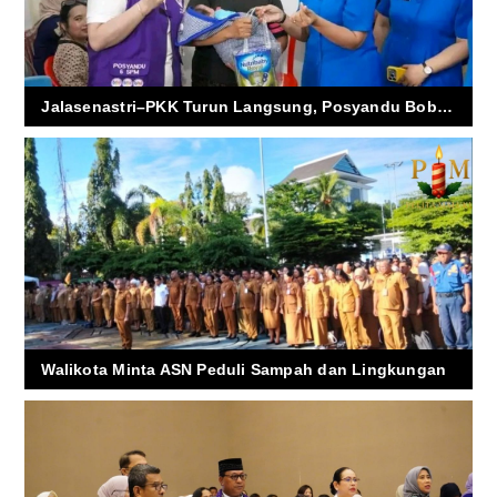
Jalasenastri–PKK Turun Langsung, Posyandu Bobara Jadi Garda Cegah Gizi Buruk di Ambon
Walikota Minta ASN Peduli Sampah dan Lingkungan