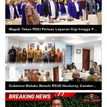
Wagub Tekan PDGI Perluas Layanan Gigi hingga Pelosok
Gubernur Maluku Benahi RSUD Haulussy, Gandeng RS Fatmawati Wujudkan Layanan Kesehatan Berkualitas