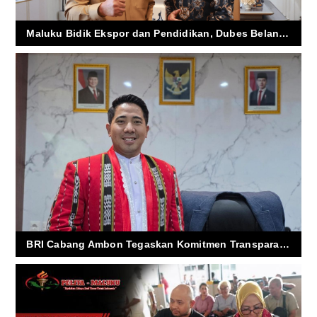
Maluku Bidik Ekspor dan Pendidikan, Dubes Belanda Buka Pintu Kerja Sama
BRI Cabang Ambon Tegaskan Komitmen Transparansi dan Tepis Isu Dugaan Penyimpangan