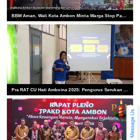
BBM Aman, Wali Kota Ambon Minta Warga Stop Panic Buying
Pra RAT CU Hati Amboina 2025: Pengurus Serukan Kemandirian dan Solidaritas sebagai Fondasi Gerakan