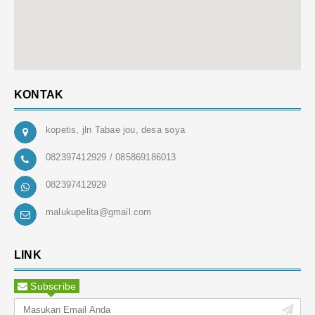
KONTAK
kopetis, jln Tabae jou, desa soya
082397412929 / 085869186013
082397412929
malukupelita@gmail.com
LINK
Subscribe