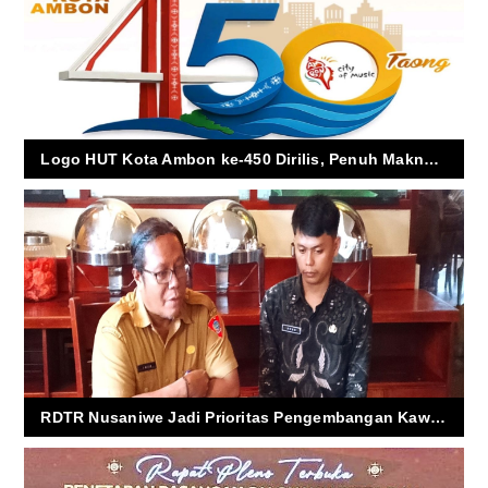
Logo HUT Kota Ambon ke-450 Dirilis, Penuh Makna dan Semangat Kebersamaan
RDTR Nusaniwe Jadi Prioritas Pengembangan Kawasan Wisata