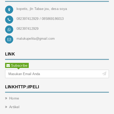
kopetis, jln Tabae jou, desa soya
082397412929 / 085869186013
082397412929
malukupelita@gmail.com
LINK
Subscribe
LINKHTTP://PELI
Home
Artikel