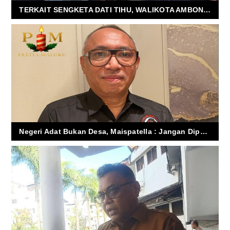
TERKAIT SENGKETA DATI TIHU, WALIKOTA AMBON MINTA KEPOLISIAN TANGKAP SIAPAPUN YANG BERTINDAK DI LUAR HUKUM
Negeri Adat Bukan Desa, Maispatella : Jangan Dipaksa Masuk Kerangka Desa